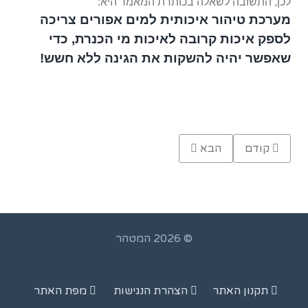
לכן, התשובה לשאלה בכותרת המאמר היא:
מערכת טיהור איכותית למים אפורים צריכה
לספק איכות קרובה לאיכות מי הכנרת, כדי
שאפשר יהיה להשקות את הגינה ללא חשש!
Previous article: מחקר- טיהור ביתי ומיחזור מים אפורים
Next article: עשרת הדיברות לטיהור ולשימוש במים אפורים
קודם
הבא
© 2026 המטהר
תקנון האתר
הצהרת הנגישות
מפת האתר