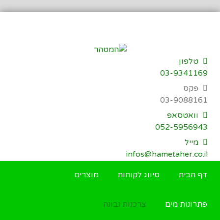
דילוג
לתוכן
טלפון
03-9341169
פקס
03-9088161
וואטסאפ
052-5956943
מייל
infos@hametaher.co.il
דף הבית
סיווג לקוחות
מוצרים
פתרונות מים
צרכנות נבונה