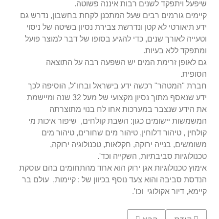
שיפעל ויתפקד לשנים רבות איננה פשוטה.
קיימים גורמים רבים שעל המתכנן לקחת בחשבון, נדרש גם
ידע תיאורטי לא קטן ונדרשת צבירת נסיון בשיטה של ניסוי
וטעייה לאורך שנים, כדי להגיע בסופו של דבר למוצר פועל
ומתפקד
ללא בעיות.
גם לאופן זרימת המים יש השפעה רבה על התוצאה
הסופית.
חברת "המטהר" רכשה ידע בישראל ובחו"ל, הוסיפה לכך
ידע שנאסף מתוך נסיון מקצועי של מעל 32 שנה ומיישמת
את הידע שנצבר במערכות אחו לח בנוי מתוצרתה
המשמשות
יישומים כגון: השבת קולחים, שיפור איכות מי
קולחין , טיהור דלוחין, טיהור מים שחורים, טיהור מים
משומשים, בנייה ירוקה, חקלאות, טכנולוגיה ירוקה,
טכנולוגיות סביבתיות, השקייה
וכד'.
אימוץ טכנולוגיות אגן ירוק הוא אחד מהתחומים בהם עוסקת
הנדסת סביבה והוא צעד נוסף בכיוון של : קיימות, עולם בר
קיימא, דיור אקולוגי וכו'.
Previous article: אגן ירוק - צמחים לטיהור שפכי תעשיה
Next article: שיפור איכות שפכים במגזר העסקי