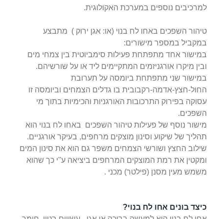
למרכיבים נוספים במערכת האקולוגית.
טיהור השפכים באחו לח בנוי (או: אגן ירוק ) מתבצע
במקביל במספר מישורים:
במישור אחד מתפתחת פעילות סימביוטית בין צמחי מים
ובין מיקרו אורגניזמים המתקיימים ליד או על שורשיהם.
במישור שני מתפתחת ביומסה על תערובת
החול-חצץ-אדמה-רקבובית בו גדלים הצמחים וביומסה זו
עסוקה בפירוק התרכובות האורגניות והכימיות בתוך מי
השפכים.
מישור נוסף של פעילות טיהור השפכים באחו לח בנוי הוא
תהליך של שיקוע וסינון מוצקים מרחפים, בעיקר אורגניים.
שילוב החצץ ושורשי הצמחים משפר
גם הוא את סינון המים
ומקטין את רמת המוצקים המרחפים ביציאה ע"י כך שהוא
משמש מעין מסנן (פילטר) מכני .
כיצד בונים אחו לח בנוי?
אחו לח בנוי הוא למעשה בריכה או אגן - עשויים בטון, חומר