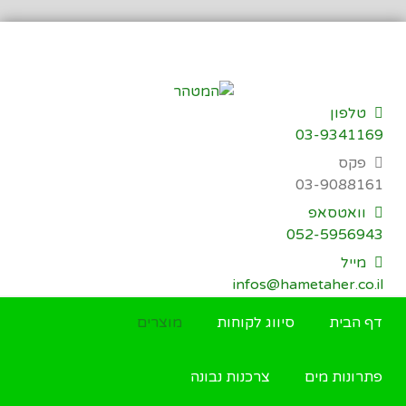
דילוג
לתוכן
טלפון
03-9341169
פקס
03-9088161
וואטסאפ
052-5956943
מייל
infos@hametaher.co.il
דף הבית
סיווג לקוחות
מוצרים
פתרונות מים
צרכנות נבונה