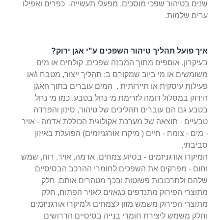
שנים בטיהור שפכי מוסכים, מפעלי תעשייה, כפרים ואפילו
ערים שלמות.
איך פועל תהליך טיהור השפכים ע"י אגן ירוק?
בעיקרון, אוספים מתוך המבנה שפכים, קולחים או מים
משומשים או מי ביוב שמקורם ב: תהליך ייצור, מטבח ו/או
פעילות עיסקית או תיירותית . המים עוברים בתוך האגן
הירוק במסלול דומה לזרימת מי
נחל בטבע. כמו מי נחל
בטבע גם הם עוברים תהליכים של טיהור, סינון והפרדה
טבעיים - תוצאה של מערכת אקולוגית הכוללת אדמה - אויר
- מים - צומח - חיים ( מיקרו אורגניזמים)
הפועלת באיזון
סביבתי.
המיקרו אורגניזמים - בסיוע צמחים, אדמה, אויר, רוח, שמש
וחום - מפרקים את השפכים לחומרי ההרכב הבסיסיים
שלהם ולתרכובות פשוטות ובכך מטהרים אותם. חלק
מתוצרי הפירוק
מתנדפים כגאזים לאויר הפתוח, חלק
מתוצרי הפירוק משמש מזון לצמחים ולמיקרו אורגניזמים
וחלק משמש ליצירת חומרי בנייה בסיסיים הדרושים