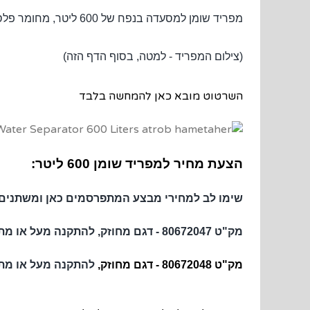
מפריד שומן למסעדה בנפח של 600 ליטר, מחומר פלסטי - להטמנה מתחת לקרקע (בור הפרדת שומנים) או להצבה על הקרקע, חזק מספיק בכדי לעמוד ללא תמיכה נוספת.
(צילום המפריד - למטה, בסוף הדף הזה)
השרטוט מובא כאן להמחשה בלבד
הצעת מחיר למפריד שומן 600 ליטר:
שימו לב למחירי מבצע המתפרסמים כאן ומשתנים
מק"ט 80672047 - דגם מחוזק, להתקנה מעל או מתחת לקרקע, יציאות
מק"ט 80672048 - דגם מחוזק,
להתקנה מעל או מת