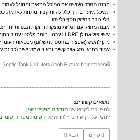
מבנה מחוזק העושה את המיכל מתאים ומסוגל לעמוד בלח
המיכל מיועד בדרך כלל להיות קבור מתחת לאדמה, כ
בלי צורך בחיזוק נוסף כלשהו.
מבנה מחוזק עם רגליות מוצקות וחזקות הבנויות יחד עם
עשוי פוליאתילן LLDPE עבה - חומר פלסטי עמיד בחומצות, שפכים וקרינת שמש.
ניתן להשיג (אופציה בתוספת תשלום) מכסאות העומדים בעומס 12 או 25 טון, לצורך התקנה של המיכל במקומות עם עומ
עמיד בתנאי מזג-אויר קשים ובאור שמש ישיר (קרינת על-סגו
-----------------------------------------------------------------------
נושאים קשורים:
לחצ/י כדי לקרוא על:
תחזוקת מפריד שומן
לחצ/י על הקישור כדי לקרוא על:
רשימת מפרידי שומן בג
Previous article: בור הפרדת שומן למסעדה 1200 ליטר
Next article: מפריד שומנים לכיור מסעדה 130 ליטר, פלסטי
קודם
הבא