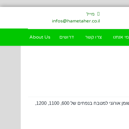
מייל
infos@hametaher.co.il
מי אנחנו
צרו קשר
דרושים
About Us
חברת 'המטהר הנדסה וטיהור מים' טל. 03-9341169 מציעה מגוון רחב מכל סוג של מפרידי שומן : מפריד שומנים ומפריד שומן אורגני למטבח בנפחים של 600, 1100, 1200,