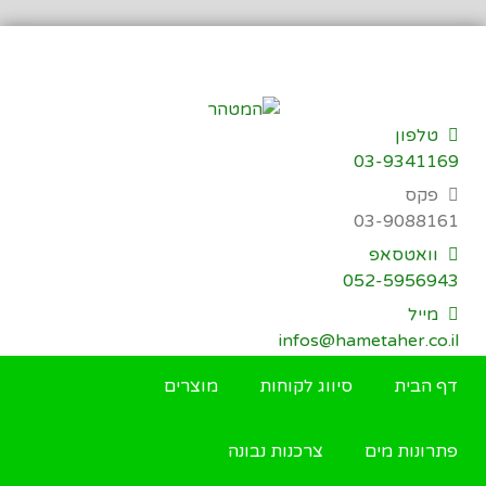
דילוג
לתוכן
טלפון
03-9341169
פקס
03-9088161
וואטסאפ
052-5956943
מייל
infos@hametaher.co.il
דף הבית
סיווג לקוחות
מוצרים
פתרונות מים
צרכנות נבונה