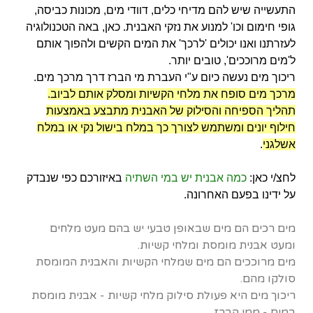
התעשייה שיש להם מדיחי כלים, דוודי מים, מכונות כביסה,
גופי חימום וכו'
למנוע את נזקי האבנית. כאן, באה הטכנולוגיה
לעזרתנו ואנו יכולים 'לרכך' את המים הקשים ולהפוך אותם
ל'מים מרוככים', טובים יותר.
ריכוך מים נעשה כיום ע"י העברת מי הברז דרך מרכך מים.
מרכך מים סופח את מלחי הקשיות ומסלק אותם לביוב.
תהליך הספיחה והסילוק של האבנית מתבצע באמצעות
חילוף יונים ומשתמש לצורך כך במלח בישול נקי או במלח
אשלגני
.
לחצ/י כאן:
כמה אבנית יש במי השתיה
באיזורכם כפי שנבדק
על ידינו בפעם האחרונה.
מים רכים הם מים שבאופן טבעי יש בהם מעט מלחים
ומעט אבנית מומסת ומלחי קשיות.
מים מרוככים הם מים שמלחי הקשיות והאבנית המומסת
סולקו מהם.
ריכוך מים היא פעולת סילוק מלחי קשיות - אבנית מומסת
במים - ממי הברז.