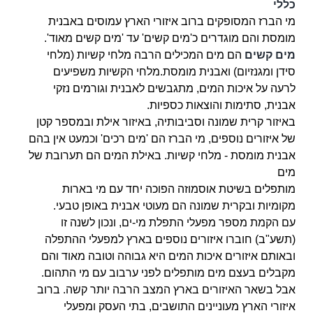
כללי
מי הברז המסופקים
ברוב איזורי הארץ עמוסים באבנית
מומסת והם מוגדרים כ'מים קשים' עד 'מים קשים מאוד'.
מים קשים
הם מים המכילים הרבה מלחי קשיות (מלחי
סידן ומגנזיום) ואבנית מומסת.מלחי הקשיות משפיעים
לרעה על איכות המים, מתגבשים לאבנית וגורמים נזקי
אבנית, סתימות והוצאות כספיות.
באיזור קרית שמונה וסביבותיה, באיזור אילת ובמספר קטן
של איזורים נוספים, מי הברז הם 'מים רכים' וכמעט אין בהם
אבנית מומסת - מלחי קשיות. באילת המים הם תערובת של
מים
מותפלים בשיטת אוסמוזה הפוכה יחד עם מי בארות
מקומיות ובקרית שמונה הם מעוטי אבנית באופן טבעי.
עם הקמת מספר מפעלי התפלת מי-ים, ונכון לשנה זו
(תשע"ב) חוברו איזורים נוספים בארץ למפעלי ההתפלה
ובאותם איזורים איכות המים היא גבוהה וטובה מאוד והם
מקבלים בעצם מים מותפלים לפני ערבוב עם מי התהום.
אבל בשאר האיזורים בארץ המצב הרבה יותר קשה. ברוב
איזורי הארץ מעוניינים התושבים, בתי העסק ומפעלי