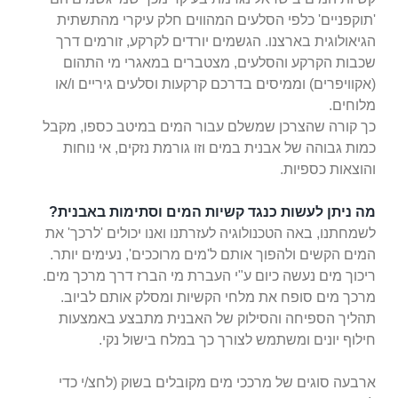
'תוקפניים' כלפי הסלעים המהווים חלק עיקרי מהתשתית
הגיאולוגית בארצנו. הגשמים יורדים לקרקע, זורמים דרך
שכבות ה
קרקע והסלעים, מצטברים במאגרי מי התהום
(אקוויפרים) וממיסים בדרכם קרקעות וסלעים גיריים ו/או
מלוחים.
כך קורה שהצרכן שמשלם עבור המים במיטב כספו, מקבל
כמות גבוהה של אבנית במים וזו גורמת נזקים, אי נוחות
והוצאות כספיות.
מה ניתן לעשות כנגד קשיות המים וסתימות באבנית?
לשמחתנו, באה הטכנולוגיה לעזרתנו ואנו יכולים 'לרכך' את
המים הקשים ולהפוך אותם ל'מים מרוככים', נעימים יותר.
ריכוך מים נעשה כיום ע"י העברת מי הברז דרך מרכך מים.
מרכך מים סופח את מלחי הקשיות ומסלק אותם לביוב.
תהליך הספיחה והסילוק של האבנית מתבצע באמצעות
חילוף יונים ומשתמש לצורך כך במלח בישול נקי.
ארבעה סוגים של מרככי מים מקובלים בשוק (לחצ/י כדי