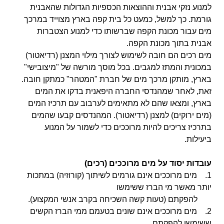
למנוע נזקי אבנית וההוצאות הכספיות הגדולות שהאבנית
גורמת. כך למשל, כמעט כל בית קפה בארץ מצוייד במרכך
מים
עבור מכונת הקפה שברשותו כדי למנוע הצטברות
אבנית בתוך מכונת הקפה.
מים רכים הם חובה לשימוש לצורך מילוי המצנן (רדיאטור)
במכונית והמתז למגבים. בכל מוסך מורשה של "מיצובישי"
בארץ, מותקן מרכך מים של חברת "המטהר" כמתקן חובה.
זאת,
לאחר שמהנדסי החברה היפאנית בדקו את המים
בארץ, ומצאו שהם לא מתאימים לערבוב עם תרכיז המים
(מים ירוקים) למצנן
(רדיאטור). המהנדסים קבעו שהמים
בתרכיז צריכים להיות מרוככים כדי לשמור על המנוע
ביעילות.
עובדות יסוד על מים מרוככים (רכים)
1. מים מרוככים אינם גורמים לשיתוך (קורוזיה) במתכות
יותר מאשר מי הברז ששימשו
להפקתם (טעות
קשה השכיחה בקרב אנשי המקצוע).
2. מים מרוככים אינם שונים בטעמם ממי הברז הקשים
ששימשו להפקתם.