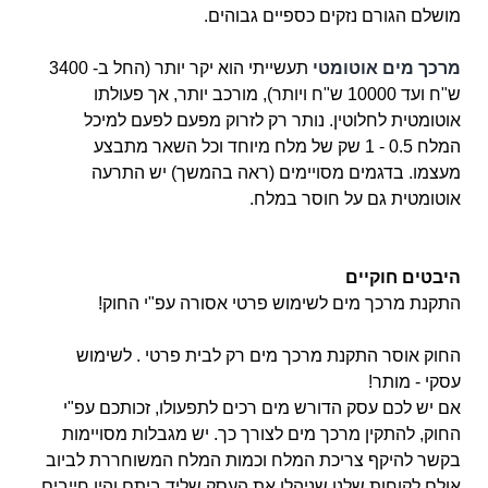
מושלם הגורם נזקים כספיים גבוהים.
מרכך מים אוטומטי
תעשייתי הוא יקר יותר (החל ב- 3400
ש"ח ועד 10000 ש"ח ויותר), מורכב יותר, אך פעולתו
אוטומטית לחלוטין. נותר רק לזרוק מפעם לפעם למיכל
המלח 0.5 - 1 שק של מלח
מיוחד וכל השאר מתבצע
מעצמו. בדגמים מסויימים (ראה בהמשך) יש התרעה
אוטומטית גם על חוסר במלח.
היבטים חוקיים
התקנת מרכך מים לשימוש פרטי אסורה עפ"י החוק!
החוק אוסר התקנת מרכך מים רק לבית פרטי . לשימוש
עסקי - מותר!
אם יש לכם עסק הדורש מים רכים לתפעולו, זכותכם עפ"י
החוק, להתקין מרכך מים לצורך כך. יש מגבלות מסויימות
בקשר להיקף צריכת המלח וכמות המלח המשוחררת לביוב
אולם לקוחות שלנו שניהלו את העסק שליד ביתם והיו חייבים