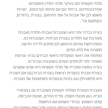
מלחי הקשיות הם בעיקר מלחי הסידן והמגנזיום
שתרכובותיהם, בייחוד עם עם פחמה (קרבונט), יוצרות
משקע לבן של אבנית על גופי החימום, בצנרת, בדוודים,
בקומקום וכד'.
בעייה כבדה יותר היא הצטברות אבנית-חלודה (אבנית
מעורבת עם חלודה) בצנרת הביתית. הצטברות כזו,
המתרחשת מהיום הראשון לכניסתכם לדירה חדשה,
מקטינה את לחץ המים,
סותמת את ראשי המקלחת וראשי הברזים בכיור וגורמת
מאוחר יותר לכתמים חומים באמבטיה ובכיורים.
בעייה נוספת ומוכרת של מלחי הקשיות היא שהם שוקעים
בצורת אבנית בנקודות רגישות בצנרת הבית (גם אם הצנרת
היא פלסטית!) כגון בזויות ובנקודות הסתעפות של הצנרת.
האבנית הנוצרת ממלחי הקשיות מצטברת גם במכשירי
הבית, כגון מכונת הקפה, מדיח הכלים, מכונת הכביסה,
קולטי השמש ובדודי השמש ו/או החשמל.
קשיות המים בישראל נגרמת בעיקר מכך שמי גשמים הם