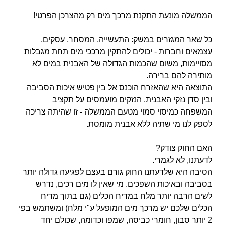
הממשלה מונעת התקנת מרכך מים רק מהצרכן הפרטי!
כל שאר המגזרים במשק: התעשייה, המסחר, עסקים,
עצמאים וחברות - יכולים להתקין מרככי מים תחת מגבלות
מסויימות, משום שהכמות הגדולה של האבנית במים לא
מותירה להם ברירה.
התוצאה היא שהאזרח הוכנס אל בין פטיש איכות הסביבה
ובין סדן נזקי האבנית. הנזקים מועמסים על תקציב
המשפחה כמיסוי סמוי מטעם הממשלה - זו שהיתה צריכה
לספק לנו מי
שתיה ללא אבנית מומסת.
האם החוק צודק?
לדעתנו, לא לגמרי.
הסיבה היא שלדעתנו החוק גורם בעצם לפגיעה גדולה יותר
בסביבה ובאיכות השפכים. מי שאין לו מים רכים, נדרש
לשים הרבה יותר מלח במדיח הכלים (גם בתוך מדיח
הכלים שלכם יש מרכך מים המופעל ע"י מלח)
ומשתמש בפי
2 יותר סבון, חומרי כביסה, שמפו וכדומה, שכולם יחד