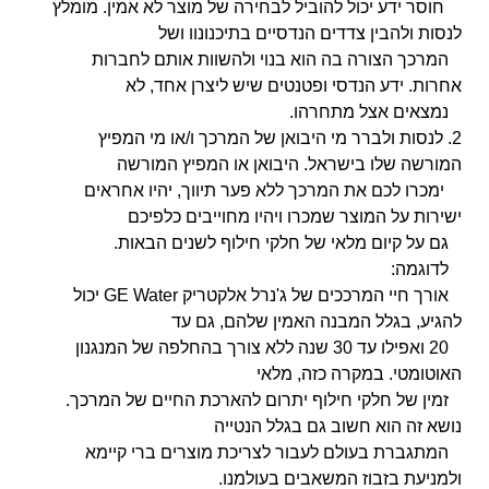
חוסר ידע יכול להוביל לבחירה של מוצר לא אמין. מומלץ
לנסות ולהבין צדדים הנדסיים בתיכנונוו ושל
המרכך הצורה בה הוא בנוי ולהשוות אותם לחברות
אחרות. ידע הנדסי ופטנטים שיש
ליצרן אחד, לא
נמצאים אצל מתחרהו.
2. לנסות ולברר מי היבואן של המרכך ו/או מי המפיץ
המורשה
שלו בישראל. היבואן או המפיץ המורשה
ימכרו לכם את המרכך ללא פער תיווך, יהיו אחראים
ישירות על המוצר שמכרו ויהיו מחוייבים כלפיכם
גם על קיום מלאי של חלקי חילוף לשנים
הבאות.
לדוגמה:
אורך חיי המרככים של ג'נרל אלקטריק GE Water יכול
להגיע, בגלל המבנה האמין שלהם, גם עד
20 ואפילו עד 30 שנה ללא צורך בהחלפה של המנגנון
האוטומטי. במקרה כזה, מלאי
זמין של חלקי חילוף יתרום להארכת החיים של המרכך.
נושא זה הוא חשוב גם בגלל הנטייה
המתגברת בעולם
לעבור לצריכת מוצרים ברי קיימא
ולמניעת בזבוז המשאבים בעולמנו.