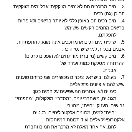
3. מים מרוככים הם לא 'מים מזוקקים' אבל 'מים מזוקקים'
הם כן (גם) רכים.
4. מים רכים הם באופן כללי לא יותר בריאים ולא פחות
בריאים מהמים הקשים ששימשו
להפקתם.
5. שתיית מים רכים או מרוככים אינה מונעת התפתחות
אבנים בכליות למי שיש נטייה כזו.
6. מים קשים (מי ברז) מורתחים לא הופכים לרכים!
ההרתחה מסלקת כמות זעירה של
אבנית.
7. בעולם ובישראל נמכרים מכשירים שמוכריהם טוענים
שיש להם איפיונים פיזקאליים,
כימיים ו/או
אחרים המשפיעים על המים כגון:
מגנטים, משחררי יונים, "מסדרי" מולקולות, "מהפנטי"
גבישים, מעניקי "חיים", מחזירי
"חיים" למים, מכוונים אלקטרוליטיים, רטטים
אלקטרופיזיקאליים ועוד תכונות המיוחסות
להם. אף אחד מאלה לא מרכך את המים וחברת