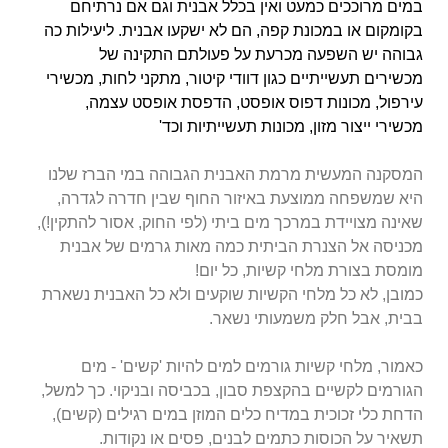
במים מרוככים כמעט ואין בכלל אבנית וגם אם נרתיחם
בקומקום או במכונת קפה, הם לא ישקעו אבנית. ליעילות כה
גבוהה יש השפעה מכרעת על פעולתם התקינה של
מכשירים תעשייתיים כגון דוודי קיטור, מתקני לחות, מכשירי
עירפול, מכונות דפוס אופסט, הדפסת אופסט עצמה,
מכשירי ייצור מזון, מכונות תעשייתיות וכד'
המסקנה המעשית מרמת האבנית הגבוהה במי הברז שלנו
היא שמשפחה ממוצעת באיזור החוף שבין חדרה לגדרה,
שאינה מצויידת במרכך מים ביתי (לפי החוק, אסור להתקין!),
מכניסה אל הצנרת הביתית כמה מאות גרמים של אבנית
מומסת בצורת מלחי קשיות, כל יום!
כמובן, לא כל מלחי הקשיות שוקעים ולא כל האבנית נשארת
בבית, אבל חלק משמעותי נשאר.
כאמור, מלחי קשיות גורמים למים להיות 'קשים' - מים
הגורמים לקשיים בהקצפת סבון, בכביסה ובניקוי. כך למשל,
הדחת כלי זכוכית במדיח כלים המוזן במים רגילים (קשים),
תשאיר על הכוסות כתמים לבנים, פסים או נקודות.