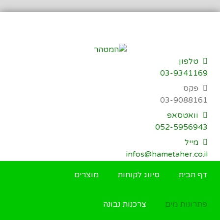
דילוג
לתוכן
טלפון
03-9341169
פקס
03-9088161
וואטסאפ
052-5956943
מייל
infos@hametaher.co.il
דף הבית
סיווג לקוחות
מוצרים
פתרונות מים
צרכנות נבונה