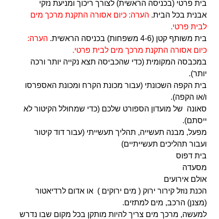
בית פרטי (בכניסה הראשית) לצורך ריכוך ומניעת נזקי
אבנית בכל הבית.
הערה: כיום אסורה התקנת מרכך מים
לבית פרטי.
בית משותף קטן (4-6 משפחות) בכניסה הראשית.
הערה:
כיום אסורה התקנת מרכך מים לבית פרטי.
במכבסה המקומית (כדי שהכביסה תצא נקייה יותר ורכה
יותר).
בית הקפה השכונתי (עבור מכונת הקרח ומכונת האספרסו
ו/או הקפה).
סאונה של מועדון הספורט שלכם (כדי שמחולל הקיטור לא
ייסתם).
מפעל, מבנה תעשייה, תהליך תעשייתי (עבור דוד קיטור
ועבור תהליכים תעשייתיים)
בית דפוס
מסעדה
אולם אירועים
הכנת נוזל קירור ירוק ( מים ירוקים ) או אדום לרדיאטור
(מצנן) הרכב, מים למתזים.
למעשה, מרכך מים צריך להיות מותקן בכל מקום שבו נדרש