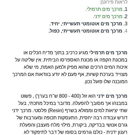
לראות פירוט):
1.
מרכך מים תרמילי.
2.
מרכך מים ידני.
3.
מרכך מים אוטומטי תעשייתי, יחיד.
4
.
מרכך מים אוטומטי תעשייתי, כפול.
מרכך מים תרמילי
מגיע כרכיב בתוך מדיח הכלים או
במכונת הקפה או מכונת האספרסו הביתית. אין שליטה על
איכות המים הרכים שהוא מפיק ולמען האמת, מי שלא
מצוייד בערכת
קשיות, אף פעם לא יודע בוודאות אם המרכך
המובנה שלו פועל נכון.
מרכך מים ידני
הוא זול (400 - 800 ש"ח בערך) , פשוט
במבנהו אך מסובך להפעלה. מדובר במיכל מתכתי, בעל
שתי יציאות למים וממולא בשרף (Resin) פלסטי. מרכך ידני
דורש עבודה
רבה יחסית, התעסקות תכופה ומעורבות של
גורם אנושי בבדיקה, ביקורת, מילוי מלח מעצבן והפעלת
רענון ידנית - כולם גורמים בסופו של דבר לתיפקוד לא