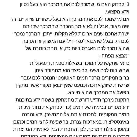
3. לבדוק האם מי שמוכר לכם את המרכך הוא בעל נסיון
וידע מקצועי.
אם מי שמכר לכם את המרכך הוא בעל כישורים שיווקיים, זה
יפה מאוד, אבל זה לא אומר בהכרח שהמרכך שקניתם
ישרת אתכם שנים ארוכות ללא תקלות. ייתכן והמרכך נמכר
לכם רק
בגלל שהיבואן 'סגר דיל' עם המשווק וזו הסיבה
שהוא נמכר לכם באגרסיביות כזו, או תחת כותרת של
"מבצע מפתה".
כדאי שתקשו על המוכר בשאלות טכניות ותפעוליות
שחשובות לכם ושימו לב כיצד הוא מתמודד איתן.
ברוב המקרים מרכך המים האוטומטי הנמכר לכם עובר
שרשרת שיווק ארוכה וכמעט שאין יבואן מקורי אשר מתקין
בפועל את המרכך שהוא מייבא.
התקנת מרכך חדיש דורשת מהמתקין בשטח ידע בתיכנות,
ידע מסויים בכימיה של המים (כדי לבדוק את נתוני איכות
המים המקומית ולתכנת אותם אל המחשב), ידע והבנה
באינסטלציה, במערכות צנרת, בהשפעת לחצי המים וכמובן
באופן פעולת המרכך. לכן, החברות הבין לאומיות המייצרות
מרככי מים דורשות מהיבואנים מקצוענות, ידע בהנדסת