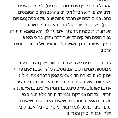
ההבדל היחידי בין מים מרוככים (רכים) למי ברז רגילים
(מים קשים) הוא הבדל מסויים בהרכב היונים המומסים
בהם. במים רכים יש הרבה פחות יונים של אבנית (מגנזיום
וסידן) ומעט
יותר יונים של נתרן מאשר במי רשת המים
העירונית. תוספת יוני הנתרן אינה גדולה והיא משמעותית רק
עבור חולים הזקוקים לדיאטה דלת-נתרן. בחצי מלפפון
חמוץ, יש יותר נתרן מאשר
כל התוספת של הנתרן מהמים
הרכים.
שתיית מים רכים לא פוגעת בבריאות. ישנן טענות בלתי
מבוססות שמים רכים הם, מסיבה כלשהיא, בריאים פחות.
אנו קובעים באורח חד-משמעי שאין הדבר אמת! מיליוני
משפחות
בעולם שותות מים רכים מאוד והדבר רק משפר
את בריאותן! בשוייץ, טיבט, במרומי האלפים, במעיינות נהר
הרהיין, בדרום אמריקה ובמורדות ההימלאיה, רוב מי
השתייה מגיעים
מהפשרת שלגים. מי הפשרת שלגים הם
'מים רכים' וכמעט לגמרי נטולי מינרלים - בלי אבנית ובלי
מלחי אבנית, סידן ומגנזיום.