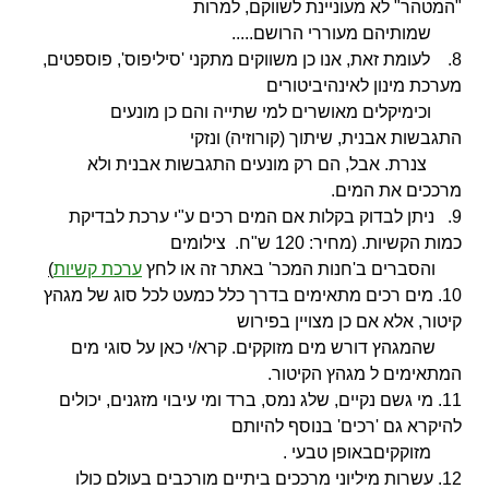
"המטהר" לא מעוניינת לשווקם, למרות
שמותיהם מעוררי הרושם.....
8. לעומת זאת, אנו כן משווקים מתקני 'סיליפוס', פוספטים,
מערכת מינון לאינהיביטורים
וכימיקלים
מאושרים למי שתייה והם כן מונעים
התגבשות אבנית, שיתוך (קורוזיה) ונזקי
צנרת. אבל, הם רק
מונעים התגבשות אבנית ולא
מרככים את המים.
9. ניתן לבדוק בקלות אם המים רכים ע"י ערכת לבדיקת
כמות הקשיות. (מחיר: 120 ש"ח. צילומים
והסברים ב'חנות
המכר' באתר זה או לחץ
ערכת קשיות
)
10. מים רכים מתאימים בדרך כלל כמעט לכל סוג של מגהץ
קיטור, אלא אם כן מצויין בפירוש
שהמגהץ
דורש מים מזוקקים. קרא/י כאן על סוגי מים
המתאימים ל מגהץ הקיטור.
11. מי גשם נקיים, שלג נמס, ברד ומי עיבוי מזגנים, יכולים
להיקרא גם 'רכים' בנוסף להיותם
מזוקקים
באופן טבעי .
12. עשרות מיליוני מרככים ביתיים מורכבים בעולם כולו