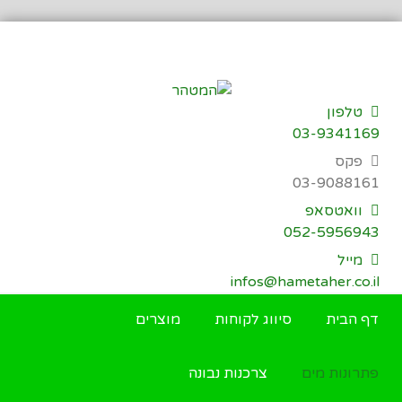
דילוג
לתוכן
טלפון
03-9341169
פקס
03-9088161
וואטסאפ
052-5956943
מייל
infos@hametaher.co.il
דף הבית
סיווג לקוחות
מוצרים
פתרונות מים
צרכנות נבונה