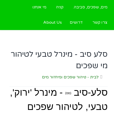
מים, שפכים, סביבה.
קניה
מי אנחנו
צרו קשר
דרושים
About Us
סלע סיב - מינרל טבעי לטיהור
מי שפכים
לבית - טיהור שפכים ומיחזור מים
סלע-סיב
- מינרל 'ירוק',
(סמ)
טבעי, לטיהור שפכים