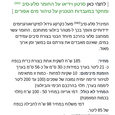
[
לחצ/י כאן
סרטון וידיאו על החומר סלע-סיב
(סמ)
ומחקר במעבדות הטכניון על טיהור מים אפורים
]
(סמ)
המינרל סלע-סיב
פועל כקרקע גידול למיקרואורגניזמים
ידידותיים והופך בכך ל-מטהר ביולוגי מתוחכם . החומר עשוי
ממחצב סלעי בהרכב מיוחד הבנוי בצורת סיבים עמידים
במים, שאינם מאבדים את צורתם גם במשך זמן ארוך
מאוד.
מחיר:
185 ש"ח לשקית אחת בצורת כרית בנפח
כ- 21 ליטר בערך במידות כ-30 ס"מ על כ-56 ס"מ בערך
הזמנת מינימום:
10 שקיות לפחות - כמות זו מתאימה
לטיהור זרימה יומית נמוכה של שפכים (100 עד 200 ליטר
ליממה בערך, תלוי בהרכבם הכימי והביולוגי)
המחיר לא כולל:
דמי אריזה במחיר 50 - 100 ש"ח (תלוי
בכמות המוזמנת)
דמי משלוח במחיר 98 ש"ח לחבילה בנפח
של 85 ליטר.