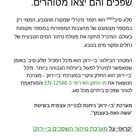
שפכים והם יצאו מטוהרים.
(סמ)
סלע-סיב
הוא חומר מינרלי שמקורו מהטבע, המצוי רק
במספר מצומצם של מחצבות המפוזרות במספר מקומות
בעולם. המינרל מחקה את פעולת טיהור המים הטבעית של
נחלים ומקווי מים בטבע.
המטהר הביולוגי 'בי-ירוק' הוא מיכל המכיל 'סלע-סיב' באופן
שמאפשר למינרל לפעול ביעילות הגבוהה ביותר. מיכל
'בי-ירוק' הוא החלק עיקרי במערכת 'בי-ירוק' - מערכת
הנושאת את
תו התקן האירופי EN-12566-3
והמותאמת
לטהר שפכים ביתיים מכל סוג.
מערכת 'בי-ירוק' ניתנת לבנייה עצמית בשיטת
'עשה-זאת-בעצמך'
.
[
קרא/י על
מערכת טיהור השפכים בי-ירוק
]