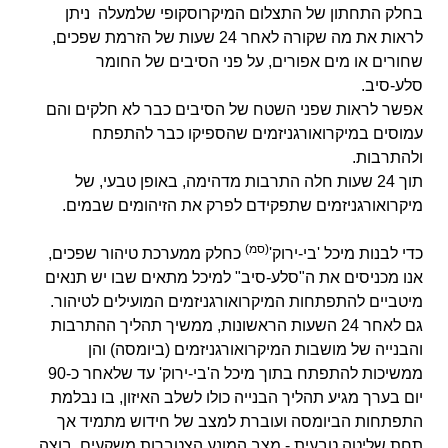
בחלק התחתון של התצלום המיקרוסקופי שלמעלה ניתן
לראות את מה שקורה לאחר 24 שעות של הזרמת שפכים,
שחורים או מים אפורים, על פני הסיבים של החומר
סלע-סיב.
אפשר לראות ש
פני השטח של הסיבים כבר לא חלקים והם
עמוסים במיקרואורגניזמים שהספיקו כבר להתפתח
ולהתרבות.
תוך 24 שעות חלה התרבות מדהימה, באופן טבעי, של
מיקרואורגניזמים שתפקידם לפרק את הזיהומים שבמים.
(סמ)
כדי לבנות מיכל 'בי-ירוק'
כחלק ממערכת טיהור שפכים,
אנו מכניסים את ה"סלע-סיב" למיכל מתאים שבו יש תנאים
מיטביים להתפתחות המיקרואורגניזמים המועילים לטיהור.
גם לאחר 24 השעות הראשונות, ממשיך תהליך ההתרבות
והבנייה של מושבות המיקרואורגניזמים (ביומסה) והן
ממשיכות להתפתח בתוך מיכל ה'בי-ירוק' עד שלאחר כ-90
יום בערך מגיע תהליך הבנייה כולו לשלב האיזון, בו נבלמת
התפתחות הביומסה ועוברת למצב של חידוש מתמיד אך
תחת שליטה טבעית - מצב המונע הצטברות משקעים, בוצה