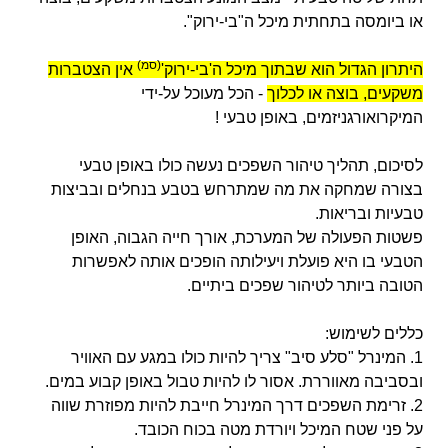
או ביומסה בתחתית מיכל ה"בי-ירוק".
(סמ)
היתרון הגדול הוא שבתוך מיכל ה'בי-ירוק'
אין הצטברות
משקעים, בוצה או לכלוך
-
הכל מעוכל על-ידי
המיקרואורגניזמים, באופן טבעי !
לסיכום, תהליך טיהור השפכים נעשה כולו באופן טבעי
בצורה שמחקה את מה שמתרחש בטבע בנחלים ובביצות
טבעיות ובריאות.
פשטות הפעולה של המערכת, אורך חייה הגבוה, האופן
הטבעי בו היא פועלת ויעילותה הופכים אותה לאפשרות
הטובה ביותר לטיהור שפכים ביתיים.
כללים לשימוש:
1. המינרל "סלע סיב" צריך להיות כולו במגע עם האוויר
ובסביבה מאווררת. אסור לו להיות טבול באופן קבוע במים.
2. זרימת השפכים דרך המינרל חייבת להיות מפוזרת שווה
על פני שטח המיכל ויורדת מטה בכוח הכובד.