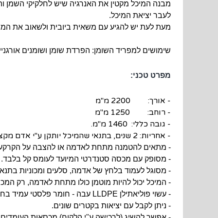
מבנה המיכל מקטין את האנרגיה שיש לחלקיקי השמן ו
לעבר יציאת המיכל.
מעת לעת יש להגיע עם משאית ביובית ולשאוב את המוצ
שימושים למפריד השומן: הפרדת שומן ושומנים אורגני
מפרט טכני:
- אורך: 2200 מ"מ
- רוחב: 1250 מ"מ
- גובה כללי: 1460 מ"מ.
- אחריות: 2 שנים, בתנאי שהמיכל יותקן ע"י אדם מקצועי ומוסמך, לפי כללי המקצוע.
- מתאים להטמנה מתחת לאדמה או להצבה על הקרקע 
- מסופק עם מכסה סטנדרטי המיועד לעומס קל בלבד.
- מסוגל לעמוד בלחץ של אדמה, סלעים ומכוניות בתנא
- המיכל יכול להיות מוטמן כולו מתחת לאדמה, רק המכ
- עשוי פוליאתילן LLDPE עבה - חומר פלסטי עמיד בחומצות מדוללות, רוב סוגי השפכים ובקרינת שמש.
- ניתן לקבל עם יציאות בקטרים שונים.
- אפשר להשיג (לרכישה ע"י הלקוח) מכסאות העומדים בעומס 12 או 25 טון, להתקנה מתחת 