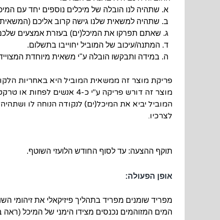
א. שתהיה לנו הובלה של מיכלים נוספים יחד עם המיכל
ב. שתהיה למשאית שלנו גישה קרוב אליכם (המשאית ה
ג. שאתם תפרקו את המיכל(ים) בעזרת אמצעים שלכם ו/א
ד. המתנה/עיכוב של המוביל יחוייבו בתשלום.
ה. במידה ותבקשו הובלה ע"י משאית מיוחדת המצוייד
פריקת מוצר זה ממשאית המוביל היא באחריות הלקו
מוצר זה דורש פריקה ע"י כ-4 אנשים לפחות או טרקטור מתאים, או מלגזה, או מנוף.
המוביל יביא את המיכל(ים) לנקודה הנוחה לו ושתה
לצרכיו.
תוקף ההצעה: עד לסוף החודש הלועזי השוטף.
אופן הפעולה:
מפריד שומנים מפריד בתהליך פיזיקאלי את זיהומי השומנ
המים המזוהמים נכנסים מצידו הימני של המיכל (ראה ב