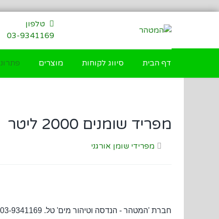
דילוג
לתוכן
טלפון
03-9341169
דף הבית
סיווג לקוחות
מוצרים
פתרונו
מפריד שומנים 2000 ליטר
מפרידי שומן אורגני
חברת 'המטהר - הנדסה וטיהור מים' טל. 03-9341169 מציעה מגוון רחב של מפרידי שומנים אורגניים, מיכלי הפרדה לשומן ומפרידי שומן אורגני למטבח, בנפחים