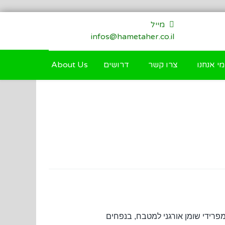
מייל
infos@hametaher.co.il
מי אנחנו
צרו קשר
דרושים
About Us