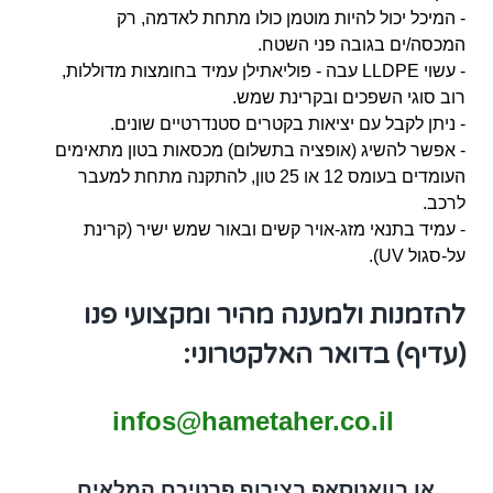
- המיכל יכול להיות מוטמן כולו מתחת לאדמה, רק
המכסה/ים בגובה פני השטח.
- עשוי LLDPE עבה - פוליאתילן עמיד בחומצות מדוללות,
רוב סוגי השפכים ובקרינת שמש.
- ניתן לקבל עם יציאות בקטרים סטנדרטיים שונים.
- אפשר להשיג (אופציה בתשלום) מכסאות בטון מתאימים
העומדים בעומס 12 או 25 טון, להתקנה מתחת למעבר
לרכב.
- עמיד בתנאי מזג-אויר קשים ובאור שמש ישיר (קרינת
על-סגול UV).
להזמנות ולמענה מהיר ומקצועי פנו
(עדיף) בדואר האלקטרוני:
infos@hametaher.co.il
או בוואטסאפ בצירוף פרטיכם המלאים