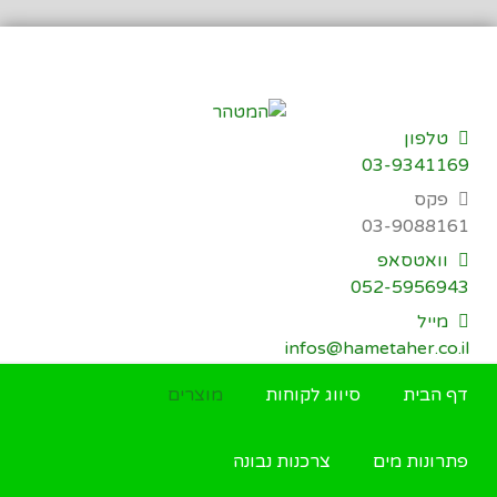
דילוג
לתוכן
טלפון
03-9341169
פקס
03-9088161
וואטסאפ
052-5956943
מייל
infos@hametaher.co.il
דף הבית
סיווג לקוחות
מוצרים
פתרונות מים
צרכנות נבונה