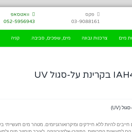
פקס
וואטסאפ
052-5956943
03-9088161
ת מים
צרכנות נבונה
מים, שפכים, סביבה.
קניה
יבים להיות ללא חיידקים ומיקרואורגניזמים.
מטהר מים תעשייתי בשי
ם לתעשיית התרופות, המיקרו-אלקטרוניקה, לצורך מיחזור מים ולתעש