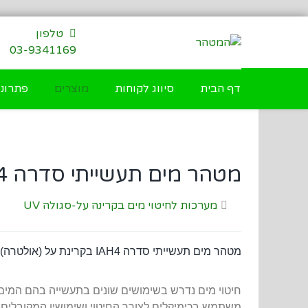
דילוג
לתוכן
טלפון
03-9341169
דף הבית
סיווג לקוחות
מוצרים
פתרונו
מטהר מים תעשייתי סדרה IAH4 בקרינת על-סגול UV
מערכות לחיטוי מים בקרינה על-סגולה UV
מטהר מים תעשייתי סדרה IAH4 בקרינת על (אולטרה)-סגול (UV)
חיטוי מים נדרש בשימושים שונים בתעשייה בהם המים חי
משתמש בכימיקלים לצורך החיטוי ושימושיו המקובלים ה