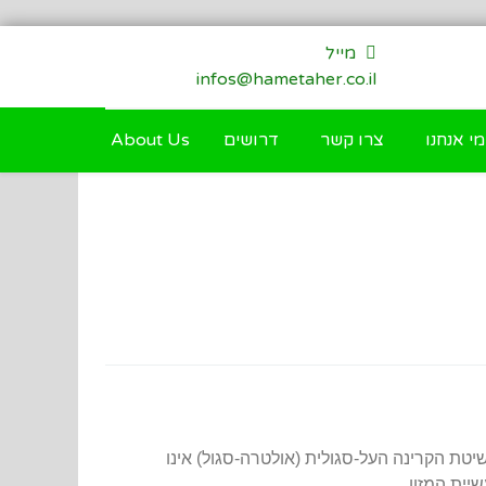
מייל
infos@hametaher.co.il
מי אנחנו
צרו קשר
דרושים
About Us
טת הקרינה העל-סגולית (אולטרה-סגול) אינו
יית המזון.