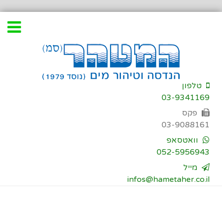
דילוג
לתוכן
טלפון
03-9341169
פקס
03-9088161
וואטסאפ
052-5956943
מייל
infos@hametaher.co.il