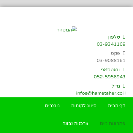
דילוג
לתוכן
טלפון
03-9341169
פקס
03-9088161
וואטסאפ
052-5956943
מייל
infos@hametaher.co.il
דף הבית
סיווג לקוחות
מוצרים
פתרונות מים
צרכנות נבונה