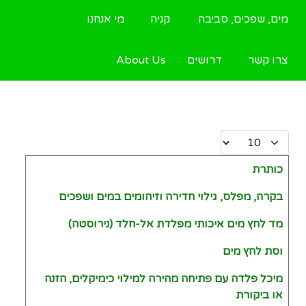
מים, שפכים, סביבה.
קניה
מי אנחנו
צרו קשר
דרושים
About Us
Display #
כותרת
Articles
בקרה, מפלס, גילוי חדירה וזיהומים במים ושפכים
מד לחץ מים איכותי מפלדת אל-חלד (נירוסטה)
וסת לחץ מים
מיכל פלדה עם פתיחה מהירה למילוי כימיקלים, הזנה
או ביקורת