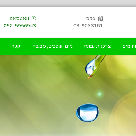
פקס
וואטסאפ
052-5956943
03-9088161
ת מים
צרכנות נבונה
מים, שפכים, סביבה.
קניה