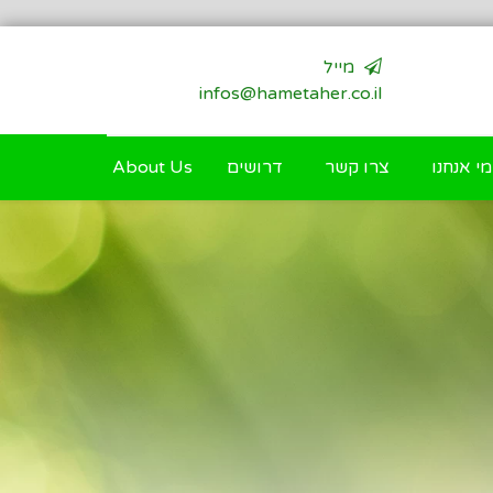
מייל
infos@hametaher.co.il
מי אנחנו
צרו קשר
דרושים
About Us