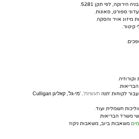
הירוקה, לפי תקן 5281.
דוני ספורט, סאונות.
 מיזוג אויר והסקה.
 קיטור.
פכים.
וקורוזיה.
הבריאות.
עבור לקוחות 'תנה
תעשיות'
,
'מי-גל', קאליגן Culligan
ליכות חשמלית ועוד.
מים
מ
שאבות ביוב, משאבות ניקוז