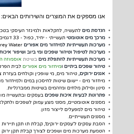
אנו מספקים את המוצרים והשירותים הבאים
:
הנדסת מים
לתעשיה, לחקלאות ולמיגזר העיסקי בטכנולו
מרכך מים אוטומטי
תעשייתי - יחיד, כפול - 33 דגמים במפרט
מערכות תעשייתיות למיחזור מים אפורים
Grey Water,
מערכות לטיפול וטיהור שפכים ומי ביוב ושיפור איכו
מערכות תעשייתיות להתפלת מים
בשיטת
אוסמוזה ה
טיהור שפכים ביתיים ו
מיחזור מים אפורים
לבית הפרטי
אגנים ירוקים,
ט
יהור מים, מי שופכין וקולחים בעזרת 
מיחזור מים - יישום שיטות לחיסכון במים ולמיחזור מי 
סינון וסילוק מלחים ומזהמים בשיטות ממברנליות.
פתרונות לבעיות איכות שפכים
בעסקים ובתעשייה מול
מסננים אוטומטיים, מסנני מצע עמוק לשפכים ולחקלאו
טיהור מים למפעלים לייצור מזון.
מסננים תעשייתיים.
הסבת עסקים ל'עסקים ירוקים', קבלת תו תקן תיירות א
הטמעת מערכות מים ושפכים לצורך קבלת תקן ירוק - ת