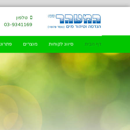
דילוג
לתוכן
טלפון
03-9341169
דף הבית
סיווג לקוחות
מוצרים
פתרונו