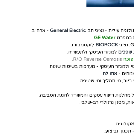
גיה עילית - נציגי חב'
General Electric
-
ארה"ב.
GE Water
נציגי
BIOROCK
לוקסמבורג.
ת שפכים
למגזר העיסקי ולתעשייה.
פוכה
R/O Reverse Osmosis.
 ולמגזר העיסקי - מערכות בשיטות שונות
צמחים
-
אחו לח
ביוב, מי תהליך ומי שטיפה.
 מחלקת רישוי עסקים והמשרד להגנת הסביבה.
ת, מסנן גרנולרי רב-שלבי.
קולוגית.
כנון, וביצוע.