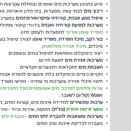
סיוע בתכנון מערכות מים ושפכים ובהחלת עקרונות הבניה 
ריכוך מים
לבתי קפה, מסעדות, בתי מלון והארחה, מוע
טיפול מונע אבנית, קורוזיה ומיקרואורגניזמים
במערכות
מערכות למניעת קורוזיה ואבנית
בדוודי קיטור ומחוללי
מפריד שומן אורגני
למסעדות ולעסקי מזון.
בור רקב, מיכל הפרדה, מפריד שומן
לצורך טיפול בש
מיכלים,
מיכלי אגירה מפלסטיק
ייצור כימיקלים ונוסחאות לטיפול במים ובשפכים.
מערכות אגירת מים
לשעת חירום.
השבחת מים
לחקלאות ולמוצרים חקלאיים.
ניקויים כימיים וכימיקלים בלתי פוגעניים להסרת אבנית 
חיטוי מיכלי אגירה ומערכות מי שתייה - מורשי משרד 
שרות וחלפים למרככי מים אוטומטיים מכל החברות
ו
Water (קוליגן) לשעבר.
ערכות ומכשירים
למדידת איכות מים, קשיות המים, מו
מונעי זרימה חוזרת
(מז''ח)
התקנה, שירות וכיול - מורשי משרד הבריאות.
מערכות ומשאבות להגברת לחץ המים
-
הגברת לחץ 
מעבדה לבדיקת איכות וטיב המים.