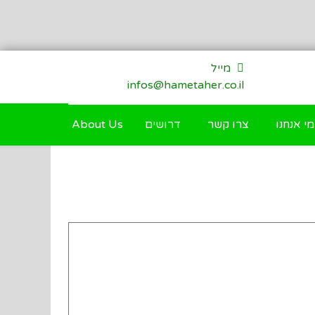
מייל
infos@hametaher.co.il
מי אנחנו
צרו קשר
דרושים
About Us