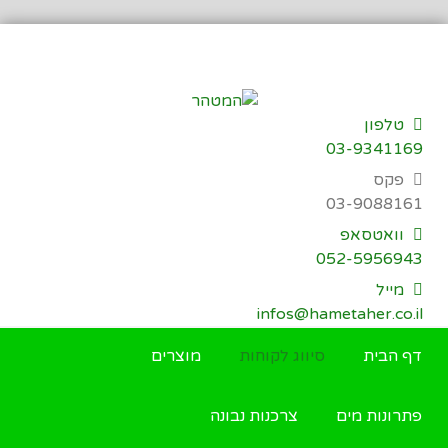
דילוג
לתוכן
טלפון
03-9341169
פקס
03-9088161
וואטסאפ
052-5956943
מייל
infos@hametaher.co.il
דף הבית
סיווג לקוחות
מוצרים
פתרונות מים
צרכנות נבונה