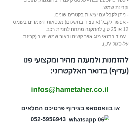
- עשוי LLDPE עבה - פלסטיק עמיד בחומצות, שפכים
וקרינת שמש.
- ניתן לקבל עם יציאות בקטרים שונים.
- אפשר לקבל (אופציה בתשלום) מכסאות העומדים בעומס
12 או 25 טון, להתקנה מתחת לחניית רכב.
- עמיד בתנאי מזג-אויר קשים ובאור שמש ישיר (קרינת
על-סגול UV).
להזמנות ולמענה מהיר ומקצועי פנו
(עדיף) בדואר האלקטרוני:
infos@hametaher.co.il
או בוואטסאפ בצירוף פרטיכם המלאים
052-5956943