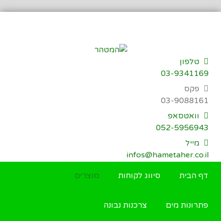
דילוג
לתוכן
טלפון
03-9341169
פקס
03-9088161
וואטסאפ
052-5956943
מייל
infos@hametaher.co.il
דף הבית
סיווג לקוחות
מוצרים
פתרונות מים
צרכנות נבונה