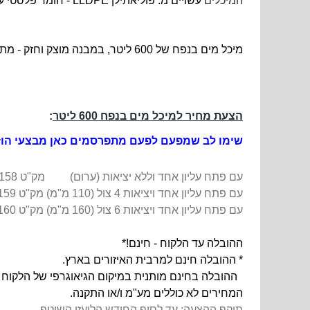
המיכלים
עשויים מ: פוליאתילן LLDPE - חומר פלסטי עמיד וחזק מתאים למגע עם מים ומזון.
מיכל מים בנפח של 600 ליטר, במבנה מוצק וחזק - מתאים להטמנה מתחת לקרקע, להצבה מעל הקרקע, ולהתקנה על רכב בשילוב עם עמידות מצויינת כנגד טלטלות.
הצעת מחיר למיכל מים בנפח 600 ליטר
:
שימו לב שמפעם לפעם מתפרסמים כאן מבצעי הוזל
עם פתח עליון אחד וללא יציאות (ערום)
מק"ט 80673158 -
עם פתח עליון אחד ויציאות 4 צול (110 מ"מ)
מק"ט 80673159 -
עם פתח עליון אחד ויציאות 6 צול (160 מ"מ)
מק"ט 80673160 -
ההובלה עד הלקוח - חינם!*
* ההובלה חינם למרבית האיזורים בארץ.
ההובלה בחינם מותנית במיקום הגיאוגרפי של הלקוח ו
המחירים לא כוללים מע"מ ו/או התקנה.
תוקף ההצעה: עד לסוף החודש הלועזי השוטף.