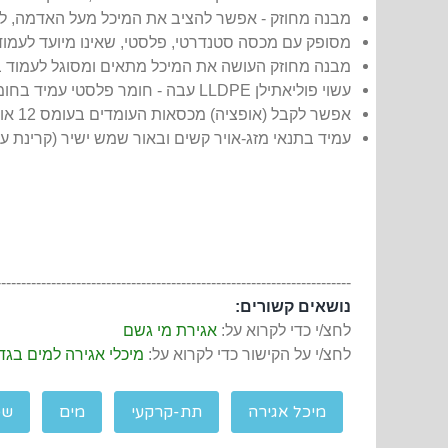
מבנה מחוזק - אפשר להציב את המיכל מעל האדמה, ללא 
מסופק עם מכסה סטנדרטי, פלסטי, שאינו מיועד לעמוד
מבנה מחוזק העושה את המיכל מתאים ומסוגל לעמוד בלח
עשוי פוליאתילן LLDPE עבה - חומר פלסטי עמיד בחומצות, שפכים וקרינת שמש.
אפשר לקבל (אופציה) מכסאות העומדים בעומס 12 או 25 טון, להתקנה מתחת לחניית רכב.
עמיד בתנאי מזג-אויר קשים ובאור שמש ישיר (קרינת על-סגו
-----------------------------------------------------------------------
נושאים קשורים:
לחצ/י כדי לקרוא על:
אגירת מי גשם
לחצ/י על הקישור כדי לקרוא על:
מיכלי אגירה למים בגד
מיכל אגירה
תת-קרקעי
מים
שפ