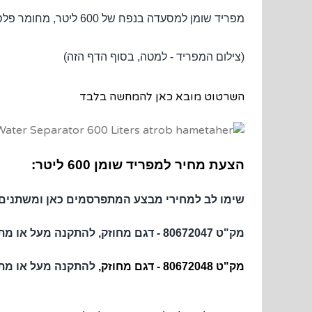
מפריד שומן למסעדה בנפח של 600 ליטר, מחומר פלסטי - להטמנה מתחת לקרקע (בור הפרדת שומנים) או להצבה על הקרקע, חזק מספיק בכדי לעמוד ללא תמיכה נוספת.
(צילום המפריד - למטה, בסוף הדף הזה)
השרטוט מובא כאן להמחשה בלבד
הצעת מחיר למפריד שומן 600 ליטר:
שימו לב למחירי מבצע המתפרסמים כאן ומשתנים
מק"ט 80672047 - דגם מחוזק, להתקנה מעל או מתחת לקרקע, יציאות
מק"ט 80672048 - דגם מחוזק,
להתקנה מעל או מת