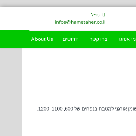
מייל
infos@hametaher.co.il
מי אנחנו
צרו קשר
דרושים
About Us
חברת 'המטהר הנדסה וטיהור מים' טל. 03-9341169 מציעה מגוון רחב מכל סוג של מפרידי שומן : מפריד שומנים ומפריד שומן אורגני למטבח בנפחים של 600, 1100, 1200,