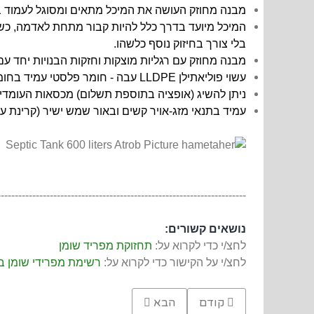
מבנה מחוזק העושה את המיכל מתאים ומסוגל לעמוד בלח
המיכל מיועד בדרך כלל להיות קבור מתחת לאדמה, כ
בלי צורך בחיזוק נוסף כלשהו.
מבנה מחוזק עם רגליות מוצקות וחזקות הבנויות יחד עם
עשוי פוליאתילן LLDPE עבה - חומר פלסטי עמיד בחומצות, שפכים וקרינת שמש.
ניתן להשיג (אופציה בתוספת תשלום) מכסאות העומדים בעומס 12 או 25 טון, לצורך התקנה של המיכל במקומות עם עומ
עמיד בתנאי מזג-אויר קשים ובאור שמש ישיר (קרינת על-סגו
-----------------------------------------------------------------------
נושאים קשורים:
לחצ/י כדי לקרוא על:
תחזוקת מפריד שומן
לחצ/י על הקישור כדי לקרוא על:
רשימת מפרידי שומן בג
Previous article: בור הפרדת שומן למסעדה 1200 ליטר
Next article: מפריד שומנים לכיור מסעדה 130 ליטר, פלסטי
קודם
הבא