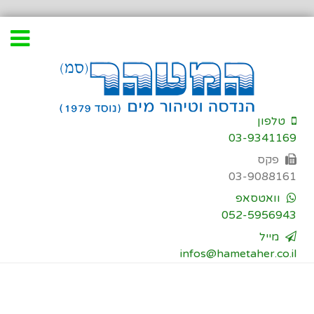
דילוג
לתוכן
טלפון
03-9341169
פקס
03-9088161
וואטסאפ
052-5956943
מייל
infos@hametaher.co.il