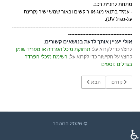
מתחת לחניית רכב.
- עמיד בתנאי מזג-אויר קשים ובאור שמש ישיר (קרינת
על-סגול UV).
-----------------------------------------------------------------------------
-----------------------------------------
אולי יעניין אותך לדעת בנושאים קשורים:
לחצ/י כדי לקרוא על:
תחזוקת מיכל הפרדה או מפריד שומן
לחצ/י על הקישור כדי לקרוא על:
רשימת מיכלי הפרדה
בגדלים נוספים
Previous article: מפריד שומן 130 ליטר תת-כריורי
Next article: מיכל הפרדה למים 2000 ליטר להתקנה מעל או מתחת לקרקע
קודם
הבא
© 2026 המטהר