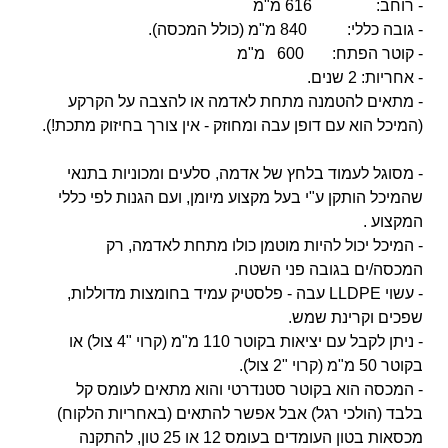
- רוחב: 616 מ"מ
- גובה כללי: 840 מ"מ (כולל המכסה).
- קוטר הפתח: 600 מ"מ
- אחריות: 2 שנים.
- מתאים להטמנה מתחת לאדמה או להצבה על הקרקע
(המיכל הוא עם דופן עבה ומחוזק - אין צורך בחיזוק
מתכת!).
- מסוגל לעמוד בלחץ של אדמה, סלעים ומכוניות בתנאי
שהמיכל הותקן ע"י בעל מקצוע מיומן, ועם הגנות לפי כללי
המקצוע .
- המיכל יכול להיות מוטמן כולו מתחת לאדמה, רק
המכסה/ים בגובה פני השטח.
- עשוי LLDPE עבה - פלסטיק עמיד בחומצות מדוללות,
שפכים וקרינת שמש.
- ניתן לקבל עם יציאות בקוטר 110 מ"מ (קרוי "4 צול) או
בקוטר 50 מ"מ (קרוי "2 צול).
- המכסה הוא בקוטר סטנדרטי והוא מתאים לעומס קל
בלבד (הולכי רגל) אבל אפשר להתאים (באחריות הלקוח)
מכסאות בטון העומדים בעומס 12 או 25 טון, להתקנה