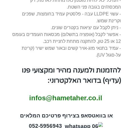
- המיכל יכול להיות מוטמן כולו מתחת לאדמה, רק
המכסה/ים בגובה פני השטח.
- עשוי LLDPE עבה - פלסטיק עמיד בחומצות, שפכים
וקרינת שמש.
- ניתן לקבל עם יציאות בקטרים שונים.
- אפשר לקבל (אופציה בתשלום) מכסאות העומדים בעומס
12 או 25 טון, להתקנה מתחת לחניית רכב.
- עמיד בתנאי מזג-אויר קשים ובאור שמש ישיר (קרינת
על-סגול UV).
להזמנות ולמענה מהיר ומקצועי פנו
(עדיף) בדואר האלקטרוני:
infos@hametaher.co.il
או בוואטסאפ בצירוף פרטיכם המלאים
052-5956943