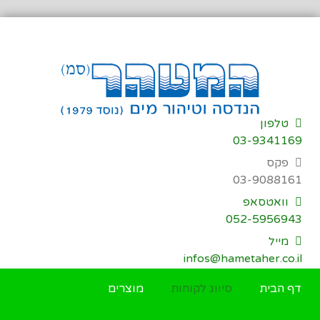
דילוג
לתוכן
טלפון
03-9341169
פקס
03-9088161
וואטסאפ
052-5956943
מייל
infos@hametaher.co.il
דף הבית
סיווג לקוחות
מוצרים