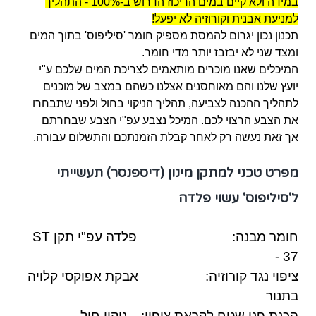
במידה ולא קיים במים הריכוז הדרוש ב-100% - התהליך
למניעת אבנית וקורוזיה לא יפעל!
תכנון נכון יגרום להמסת מספיק חומר 'סיליפוס' בתוך המים
ומצד שני לא יבזבז יותר מדי חומר.
המיכלים שאנו מוכרים מותאמים לצריכת המים שלכם ע"י
יועץ שלנו והם מאוחסנים אצלנו כשהם במצב של מוכנים
לתהליך ההכנה לצביעה, תהליך הניקוי בחול ולפני שתבחרו
את הצבע הרצוי לכם. המיכל נצבע עפ"י הצבע שבחרתם
אך זאת נעשה רק לאחר קבלת הזמנתכם והתשלום עבורה.
מפרט טכני למתקן מינון (דיספנסר) תעשייתי
ל'סיליפוס' עשוי פלדה
חומר מבנה: פלדה עפ"י תקן ST
- 37
ציפוי נגד קורוזיה: אבקת אפוקסי קלויה
בתנור
הכנת פני שטח לקראת ציפוי: ניקוי חול