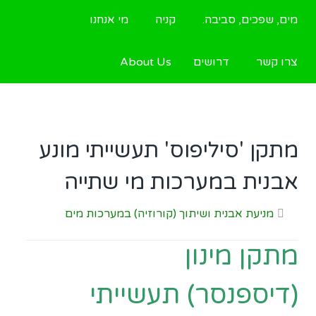
מים, שפכים, סביבה.
קניה
מי אנחנו
צרו קשר
דרושים
About Us
מתקן 'סיליפוס' תעשייתי מונע
אבנית במערכות מי שתייה
מניעת אבנית ושיתוך (קורוזיה) במערכות מים
מתקן מינון
(דיספנסר) תעשייתי