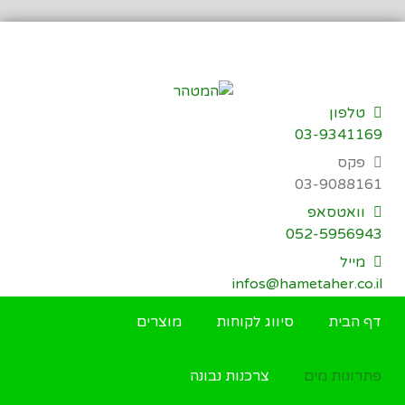
דילוג
לתוכן
טלפון
03-9341169
פקס
03-9088161
וואטסאפ
052-5956943
מייל
infos@hametaher.co.il
דף הבית
סיווג לקוחות
מוצרים
פתרונות מים
צרכנות נבונה