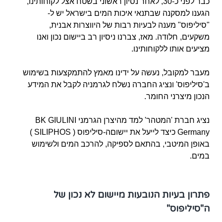
כבר לפני כ-30, לאחר נסיון ראשוני בשטח אצל לקוחותינו,
הגענו למסקנה שבתנאי איכות המים בישראל יש ל-
"סיליפוס" מענה לבעיות רבות של היווצרות אבנית,
משקעים, חלודה. מאז, צברנו ניסיון רב ביישום נכון ואנו
מציעים אותו ללקוחותינו.
מעבר למקובל, נעשה על ידינו מאמץ להתמקצעות בשימוש
ב'סיליפוס' ונציג החברה נשלח לגרמניה לקבל את המידע
הנכון מיצרני החומר.
נציג חברת 'המטהר' למד מהיצרן הגרמני BK GIULINI
Germany כיצד לייעל את יישוםה-סיליפוס ( SILIPHOS )
באופן המיטבי, בהתאם לספיקה, להרכב המים ולשימוש
במים.
פתרון בעיות הנובעות מיישום לא נכון של
ה"סיליפוס"