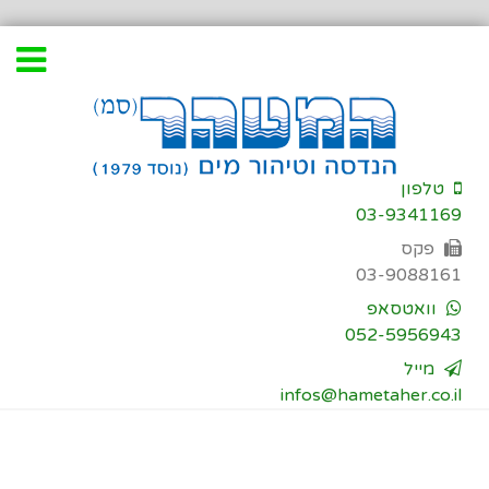
דילוג
לתוכן
טלפון
03-9341169
פקס
03-9088161
וואטסאפ
052-5956943
מייל
infos@hametaher.co.il