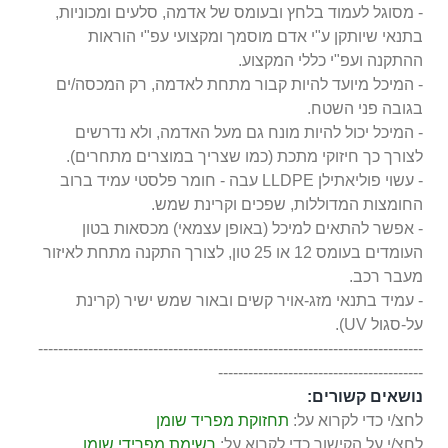
- מסוגל לעמוד בלחץ ובעומס של אדמה, סלעים ומכוניות,
בתנאי שיותקן ע"י אדם מוסמך ומקצועי עפ"י הוראות
ההתקנה ועפ"י כללי המקצוע.
- המיכל מיועד להיות קבור מתחת לאדמה, רק המכסה/ים
בגובה פני השטח.
- המיכל יכול להיות מונח גם מעל האדמה, ולא נדרשים
לצורך כך חיזוקי מתכת (כמו שצריך במוצרים מתחרים).
- עשוי פוליאתילן LLDPE עבה - חומר פלסטי עמיד ברוב
החומצות המדוללות, שפכים וקרינת שמש.
- אפשר להתאים למיכל (באופן עצמאי) מכסאות בטון
העומדים בעומס 12 או 25 טון, לצורך התקנה מתחת לאיזור
מעבר רכב.
- עמיד בתנאי מזג-אויר קשים ובאור שמש ישיר (קרינת
על-סגול UV).
-----------------------------------------------------------------------------
-----------------------------------------
נושאים קשורים:
לחצ/י כדי לקרוא על:
תחזוקת מפריד שומן
לחצ/י על הקישור כדי לקרוא על:
רשימת מפרידי שומן