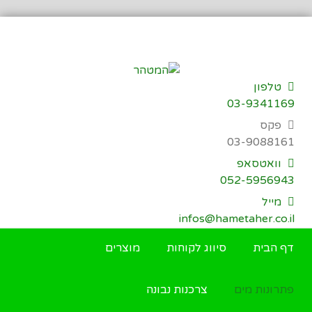
דילוג
לתוכן
טלפון
03-9341169
פקס
03-9088161
וואטסאפ
052-5956943
מייל
infos@hametaher.co.il
דף הבית
סיווג לקוחות
מוצרים
פתרונות מים
צרכנות נבונה