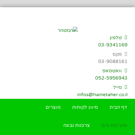
דילוג
לתוכן
טלפון
03-9341169
פקס
03-9088161
וואטסאפ
052-5956943
מייל
infos@hametaher.co.il
דף הבית
סיווג לקוחות
מוצרים
פתרונות מים
צרכנות נבונה