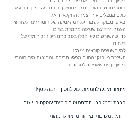
דישון , תוספת מים, אמצעי בקרה ופיקוד.
חומרי הדשן המוספים למי ההשקייה הם בעלי ערך רב ולא
כולם מנוצלים ע"י הצמח. החקלאי דואג
באופן מבוקר לשמור על רמה זמינה של חומרי זינה לשורשי
הצמח, יחד עם שטיפה מתמדת במים
כדי שהשורשים לא יקבלו בסביבתם ריכוז גבוה מדי של
דשנים .
למי השטיפה קוראים מי נקז.
השלכת מי הנקז מהווה מפגע סביבתי ומבזבזת מים חומרי
דישון יקרים שאפשר למחזרם.
מיחזור מי נקז לחממות יכול לחסוך הרבה כסף!
חברת "המטהר - הנדסה וטיהור מים" עוסקת ב- ייצור
והקמת מערכות מיחזור מי נקז לחממות.