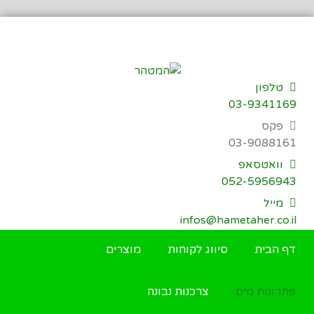
דילוג
לתוכן
טלפון
03-9341169
פקס
03-9088161
וואטסאפ
052-5956943
מייל
infos@hametaher.co.il
דף הבית
סיווג לקוחות
מוצרים
פתרונות מים
צרכנות נבונה