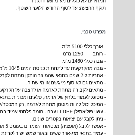
המחירים לא כוללים מע"מ ו/או התקנה.
תוקף ההצעה: עד לסוף החודש הלועזי השוטף.
מפרט טכני:
- אורך כללי 5100 מ"מ
- רוחב 1250 מ"מ
- גובה כללי 1460 מ"מ
- גובה מהקרקעית עד לתחתית כניסת המים 1045 מ"מ.
- אחריות ל-2 שנים בתנאי שהמוצר הותקן מתחת לקרקע בהתאם להוראות ההתקנה ולפי כללי המקצוע.
- מתאים גם לאיסוף מי גשם או מי שתיה.
- מתאים לקבורה מתחת לאדמה או להצבה על הקרקע (בל
- מסוגל לעמוד בלחץ של אדמה, סלעים ומכוניות בתנא
- המיכל יכול להיות מוטמן מתחת לאדמה, רק המכסה/י
- עשוי פוליאתילן LLDPE עבה - חומר פלסטי עמיד בחומצות מדוללות, שפכים וקרינת שמש.
- ניתן לקבל עם יציאות בקטרים שונים.
- אפשר לקבל (אופציה) מכסאות העומדים בעומס 5 או 8 טון.
- עמיד בתנאי מזג-אויר קשים ובאור שמש ישיר (קרינת ע