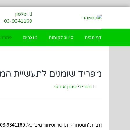
דילוג
לתוכן
טלפון
03-9341169
דף הבית
סיווג לקוחות
מוצרים
פתרונו
מפריד שומנים לתעשיית המזון 5200 ל
מפרידי שומן אורגני
חברת 'המטהר - הנדסה וטיהור מים' טל. 03-9341169 מציעה מגוון רחב של מפרידי שומנים, מיכלי הפרדה לשומן ומפרידי שומן אורגני למטבח, בנפחים