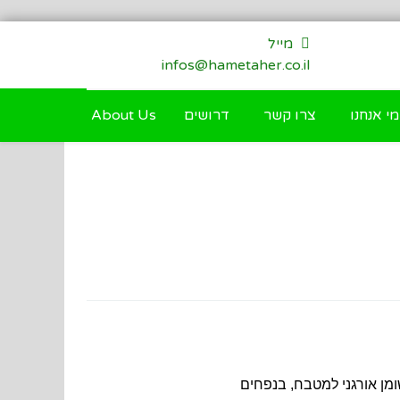
מייל
infos@hametaher.co.il
מי אנחנו
צרו קשר
דרושים
About Us