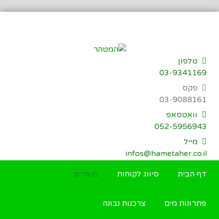
דילוג
לתוכן
טלפון
03-9341169
פקס
03-9088161
וואטסאפ
052-5956943
מייל
infos@hametaher.co.il
דף הבית
סיווג לקוחות
מוצרים
פתרונות מים
צרכנות נבונה