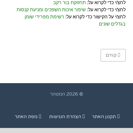
לחצ/י כדי לקרוא על:
תחזוקת בור רקב
לחצ/י כדי לקרוא על:
שיפור איכות השפכים ומניעת קנסות
לחצ/י על הקישור כדי לקרוא על:
רשימת מפרידי שומן
בגדלים שונים
Previous article: מיכל בור רקב פלסטי בנפח 600 ליטר, תת-קרקעי או מעל הקרקע
קודם
© 2026 המטהר
תקנון האתר
הצהרת הנגישות
מפת האתר