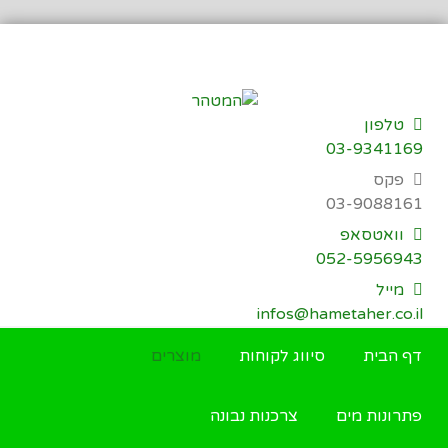
דילוג
לתוכן
טלפון
03-9341169
פקס
03-9088161
וואטסאפ
052-5956943
מייל
infos@hametaher.co.il
דף הבית
סיווג לקוחות
מוצרים
פתרונות מים
צרכנות נבונה