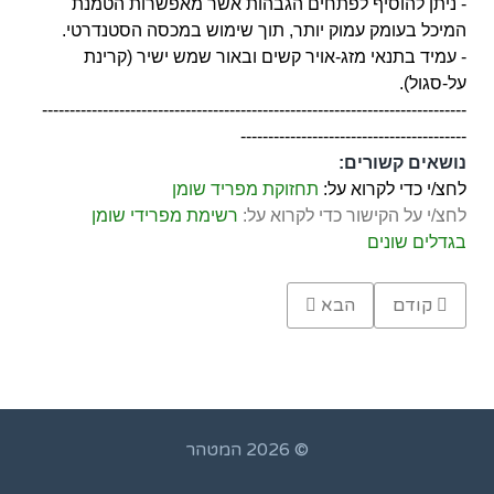
- ניתן להוסיף לפתחים הגבהות אשר מאפשרות הטמנת
המיכל בעומק עמוק יותר, תוך שימוש במכסה הסטנדרטי.
- עמיד בתנאי מזג-אויר קשים ובאור שמש ישיר (קרינת
על-סגול).
-----------------------------------------------------------------------------
-----------------------------------------
נושאים קשורים:
לחצ/י כדי לקרוא על:
תחזוקת מפריד שומן
לחצ/י על הקישור כדי לקרוא על:
רשימת מפרידי שומן
בגדלים שונים
Previous article: מפריד שומן 1100 ליטר
Next article: בור הפרדת שומן למסעדה 1200 ליטר
קודם
הבא
© 2026 המטהר