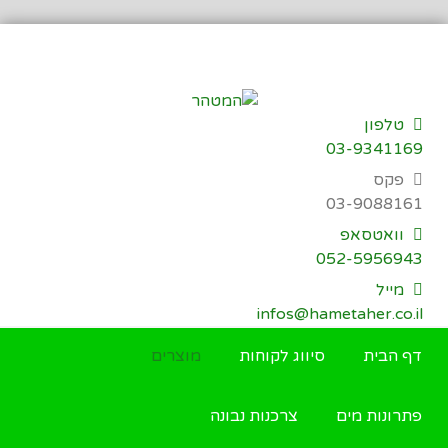
דילוג
לתוכן
טלפון
03-9341169
פקס
03-9088161
וואטסאפ
052-5956943
מייל
infos@hametaher.co.il
דף הבית
סיווג לקוחות
מוצרים
פתרונות מים
צרכנות נבונה