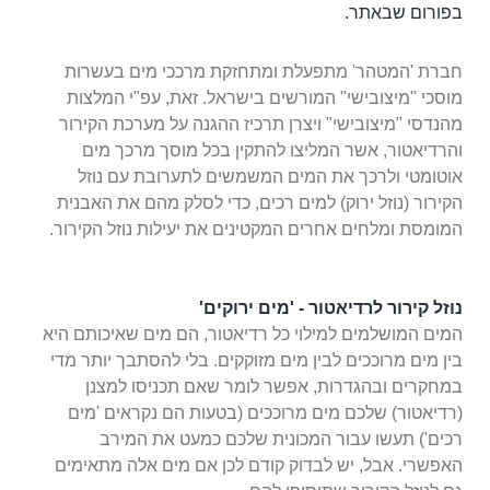
בפורום שבאתר.
חברת 'המטהר' מתפעלת ומתחזקת מרככי מים בעשרות
מוסכי "מיצובישי" המורשים בישראל. זאת, עפ"י המלצות
מהנדסי "מיצובישי" ויצרן תרכיז ההגנה על מערכת הקירור
והרדיאטור,
אשר המליצו להתקין בכל מוסך מרכך מים
אוטומטי ולרכך את המים המשמשים לתערובת עם נוזל
הקירור (נוזל ירוק) למים רכים, כדי לסלק מהם את האבנית
המומסת ומלחים אחרים המקטינים את
יעילות נוזל הקירור.
נוזל קירור לרדיאטור - 'מים ירוקים'
המים המושלמים למילוי כל רדיאטור, הם מים שאיכותם היא
בין מים מרוככים לבין מים מזוקקים. בלי להסתבך יותר מדי
במחקרים ובהגדרות, אפשר לומר שאם תכניסו למצנן
(רדיאטור)
שלכם מים מרוככים (בטעות הם נקראים 'מים
רכים') תעשו עבור המכונית שלכם כמעט את המירב
האפשרי. אבל, יש לבדוק קודם לכן אם מים אלה מתאימים