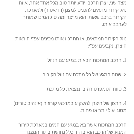
מצד שני, יצרן הרכב, יודע יותר טוב מכל אחד אחר, איזה
נוזל קירור מתאים להכניס למצנן (רדיאטור) ולמערכת
הקירור ברכב שאותו הוא מייצר ומה סוג המים שמותר
לערבב איתו.
נוזל הקירור המתאים, או התרכיז אותו מכינים עפ"י הוראות
היצרן, נקבעים עפ"י:
1. הרכב המתכות הבאות במגע עם הנוזל.
2. שטח המגע של כל מתכת עם נוזל הקירור.
3. טווח הטמפרטורה בו נמצאת כל מתכת.
4. הרצון של היצרן להשקיע במדכאי קורוזיה (אינהיביטורים)
מסוג יעיל יותר או פחות.
הרכב המתכות אשר בא במגע עם המים במערכת קירור
המנוע של הרכב הוא בדרך כלל נחושת בתוך המצנן