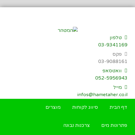
דילוג
לתוכן
טלפון
03-9341169
פקס
03-9088161
וואטסאפ
052-5956943
מייל
infos@hametaher.co.il
דף הבית
סיווג לקוחות
מוצרים
פתרונות מים
צרכנות נבונה