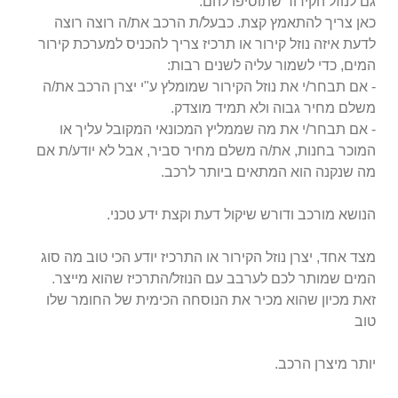
גם לנוזל הקירור שתוסיפו
להם.
כאן צריך להתאמץ קצת. כבעל/ת הרכב את/ה רוצה רוצה
לדעת איזה נוזל קירור או תרכיז צריך להכניס למערכת קירור
המים, כדי לשמור עליה לשנים רבות:
- אם תבחר/י את נוזל הקירור שמומלץ ע"י יצרן הרכב את/ה
משלם מחיר גבוה ולא תמיד מוצדק.
- אם תבחר/י את מה שממליץ המכונאי המקובל עליך או
המוכר בחנות, את/ה משלם מחיר סביר, אבל לא יודע/ת אם
מה שנקנה הוא המתאים ביותר לרכב.
הנושא מורכב ודורש שיקול דעת וקצת ידע טכני.
מצד אחד, יצרן נוזל הקירור או התרכיז יודע הכי טוב מה סוג
המים שמותר לכם לערבב עם הנוזל/התרכיז שהוא מייצר.
זאת מכיון שהוא מכיר את הנוסחה הכימית של החומר שלו
טוב
יותר מיצרן הרכב.