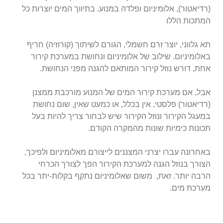
(רדיאטור), אלומיניום ופלדה במנוע. בתיווך המים יוצרות כל
המתכות הללו
תא גלווני, יוצר זרם חשמלי, הגורם לשיתוך (קורוזיה) חריף
באלומיניום. שילוב של אלומיניום ונחושת במערכת קירור
אחת, דורש נוזל קירור המותאם להגנה מפני הנחושת.
אבל, אם מערכת קירור המים של המנוע מורכבת ממצנן
(רדיאטור) פלסטי, אין בכלל, או כמעט שאין, שום נחושת
במעגל הקירור ונוזל הקירור שיש לבחור צריך להיות בעל
תכונות כימיות
שונות מהמקרה הקודם.
באחרונה עברו יצרני המצננים לייצורם מאלומיניום ולפיכך,
הצורך בנוזל הגנה למערכת הקירור הפך לצורך הכרחי
הרבה יותר. זאת, משום שאלומיניום נתקף בקלות-יתר בכל
מערכת מים.