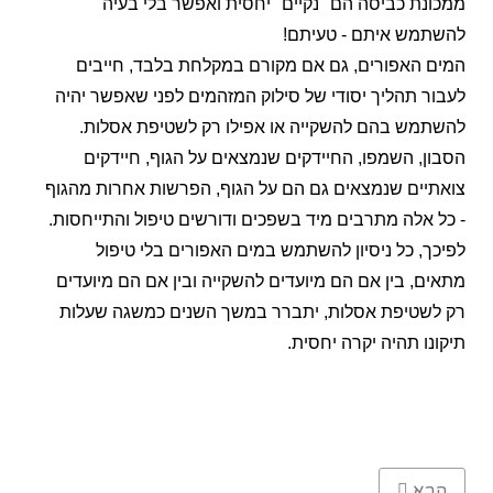
ממכונת כביסה הם "נקיים" יחסית ואפשר בלי בעיה
להשתמש איתם - טעיתם!
המים האפורים, גם אם מקורם במקלחת בלבד, חייבים
לעבור תהליך יסודי של סילוק המזהמים לפני שאפשר יהיה
להשתמש בהם להשקייה או אפילו רק לשטיפת אסלות.
הסבון, השמפו, החיידקים שנמצאים על הגוף, חיידקים
צואתיים שנמצאים גם הם על הגוף, הפרשות אחרות מהגוף
- כל אלה מתרבים מיד בשפכים ודורשים טיפול והתייחסות.
לפיכך, כל ניסיון להשתמש במים האפורים בלי טיפול
מתאים, בין אם הם מיועדים להשקייה ובין אם הם מיועדים
רק לשטיפת אסלות, יתברר במשך השנים כמשגה שעלות
תיקונו תהיה יקרה יחסית.
Next article: מה צריך לקבל ממערכת טיהור שפכים טובה?
הבא