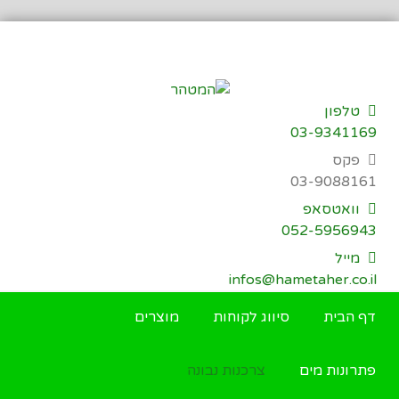
דילוג
לתוכן
טלפון
03-9341169
פקס
03-9088161
וואטסאפ
052-5956943
מייל
infos@hametaher.co.il
דף הבית
סיווג לקוחות
מוצרים
פתרונות מים
צרכנות נבונה