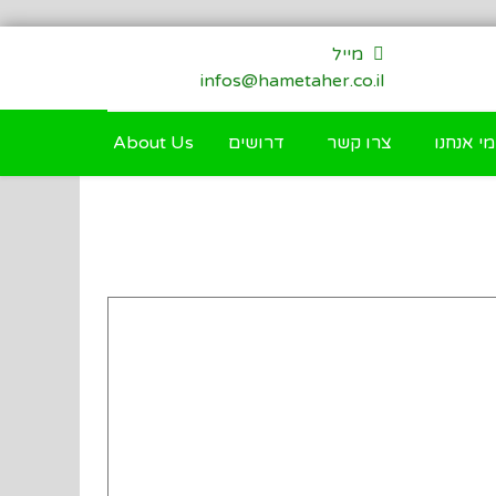
מייל
infos@hametaher.co.il
מי אנחנו
צרו קשר
דרושים
About Us