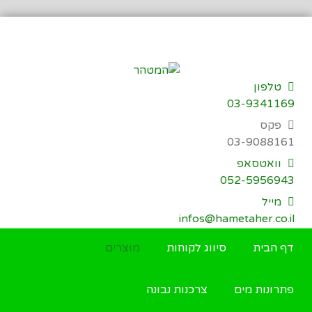
דילוג
לתוכן
טלפון
03-9341169
פקס
03-9088161
וואטסאפ
052-5956943
מייל
infos@hametaher.co.il
דף הבית
סיווג לקוחות
מוצרים
פתרונות מים
צרכנות נבונה