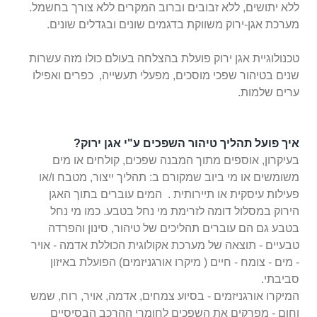
ללא יתושים, ללא זבובים וברוב המקרים ללא צורך בחשמל.
מערכת אגן-ירוק משווקת בדגמים שונים ובגדלים שונים.
טכנולוגיית אגן ירוק פועלת בהצלחה בעולם כולו מזה עשרות
שנים בטיהור שפכי מוסכים, מפעלי תעשייה, כפרים ואפילו
ערים שלמות.
איך פועל תהליך טיהור השפכים ע"י אגן ירוק?
בעיקרון, אוספים מתוך המבנה שפכים, קולחים או מים
משומשים או מי ביוב שמקורם ב: תהליך ייצור, מטבח ו/או
פעילות עיסקית או תיירותית . המים עוברים בתוך האגן
הירוק במסלול דומה לזרימת מי
נחל בטבע. כמו מי נחל
בטבע גם הם עוברים תהליכים של טיהור, סינון והפרדה
טבעיים - תוצאה של מערכת אקולוגית הכוללת אדמה - אויר
- מים - צומח - חיים ( מיקרו אורגניזמים)
הפועלת באיזון
סביבתי.
המיקרו אורגניזמים - בסיוע צמחים, אדמה, אויר, רוח, שמש
וחום - מפרקים את השפכים לחומרי ההרכב הבסיסיים