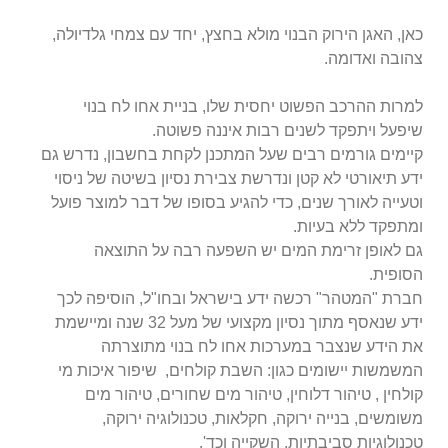
כאן, האגן הירוק הבנוי מולא בחצץ, יחד עם צמחי גלדיולה,
צהובה ואדומה.
למרות ההרכב הפשוט יחסית שלו, בניית אחו לח בנוי
שיפעל ויתפקד לשנים רבות איננה פשוטה.
קיימים גורמים רבים שעל המתכנן לקחת בחשבון, נדרש גם
ידע תיאורטי לא קטן ונדרשת צבירת נסיון בשיטה של ניסוי
וטעייה לאורך שנים, כדי להגיע בסופו של דבר למוצר פועל
ומתפקד
ללא בעיות.
גם לאופן זרימת המים יש השפעה רבה על התוצאה
הסופית.
חברת "המטהר" רכשה ידע בישראל ובחו"ל, הוסיפה לכך
ידע שנאסף מתוך נסיון מקצועי של מעל 32 שנה ומיישמת
את הידע שנצבר במערכות אחו לח בנוי מתוצרתה
המשמשות
יישומים כגון: השבת קולחים, שיפור איכות מי
קולחין , טיהור דלוחין, טיהור מים שחורים, טיהור מים
משומשים, בנייה ירוקה, חקלאות, טכנולוגיה ירוקה,
טכנולוגיות סביבתיות, השקייה
וכד'.