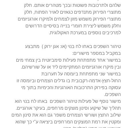
שלהם ולתרכובות פשוטות ובכך מטהרים אותם. חלק
מתוצרי הפירוק
מתנדפים כגאזים לאויר הפתוח, חלק
מתוצרי הפירוק משמש מזון לצמחים ולמיקרו אורגניזמים
וחלק משמש ליצירת חומרי בנייה בסיסיים הדרושים
למרכיבים נוספים במערכת האקולוגית.
טיהור השפכים באחו לח בנוי (או: אגן ירוק ) מתבצע
במקביל במספר מישורים:
במישור אחד מתפתחת פעילות סימביוטית בין צמחי מים
ובין מיקרו אורגניזמים המתקיימים ליד או על שורשיהם.
במישור שני מתפתחת ביומסה על תערובת
החול-חצץ-אדמה-רקבובית בו גדלים הצמחים וביומסה זו
עסוקה בפירוק התרכובות האורגניות והכימיות בתוך מי
השפכים.
מישור נוסף של פעילות טיהור השפכים באחו לח בנוי הוא
תהליך של שיקוע וסינון מוצקים מרחפים, בעיקר אורגניים.
שילוב החצץ ושורשי הצמחים משפר
גם הוא את סינון המים
ומקטין את רמת המוצקים המרחפים ביציאה ע"י כך שהוא