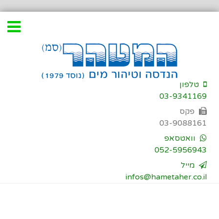
דילוג
לתוכן
טלפון
03-9341169
פקס
03-9088161
וואטסאפ
052-5956943
מייל
infos@hametaher.co.il