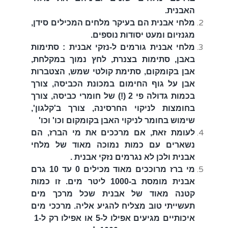
האבנית.
מלחי אבנית הם בעיקר מלחים המכילים סידן,
מגנזיום ומעט יסודות נוספים.
מלחי אבנית גורמים ל-נזקי אבנית : סתימות
באבן, סתימות בצנרת, לחץ נמוך במקלחת,
אבן בקומקום, סתימת קולטי שמש, הצטברות
אבן על גוף החימום במכונת הכביסה, צורך
בכמות גדולה פי 2 (!) של חומרי כביסה, צורך
בחומצות לניקוי החרסינה, צורך ב'קלגון',
שימוש בחומר לניקוי האבן בקומקום וכו' וכו'
לעומת זאת, אם מרככים את מי הברז, הם
נשארים עם כמות נמוכה מאוד של מלחי
אבנית ולכן לא נגרמים נזקי אבנית .
מי ברז מרוככים מאוד
מכילים 0 עד 10 גרם
אבנית מומסת ב-1000 ליטר מים. זו כמות
קטנה מאוד של אבנית שכל מרכך מים
תעשייתי טוב מצליח להגיע
אליה. מרככי מים
איכותיים מגיעים אפילו ל-5 או אפילו רק ל-1