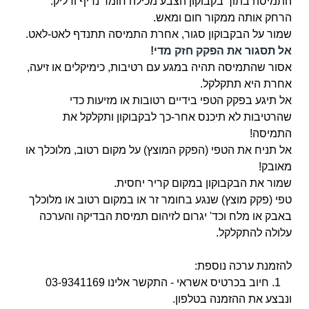
התמיסה בתוך בקבוקון הצבע מכילה חומר נדיף ודליק.
הרחק אותה ממקור חום ומאש.
שמור על הבקבוקון סגור, אחרת התמיסה תתנדף לאט-לאט.
אל תסגור את הפקק חזק מדי!
אסור שהתמיסה תהיה במגע עם רטיבות, כימיקלים או זיעה,
אחרת היא תתקלקל.
אל תיגע בפקק הטפי בידיים רטובות או מזיעות כדי
שהרטיבות לא תיכנס אחר-כך לבקבוקון ותקלקל את
התמיסה!
אל תניח את הטפי (הפקק המוצץ) על מקום רטוב, מלוכלך או
מאובק!
שמור את הבקבוקון במקום קריר יחסית.
טפי (פקק מוצץ) שנגע בחומר זר או במקום רטוב או מלוכלך
באבק או מלח וכד' יגרום לזיהום תמיסת הבדיקה והערכה
עלולה להתקלקל.
להזמנת ערכה נוספת:
1. חיוב בכרטיס אשראי - התקשר אלינו 03-9341169
ונבצע את ההזמנה בטלפון.