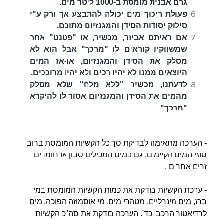
גרם אבנית מומסת ב-1000 ליטר מים.
פעולת ריכוך מים יכולה להתבצע אך ורק ע"י
סילוק יסודות הסידן והמגנזיום מתוכם.
אם ראיתם אביזר, מכשיר, או "פטנט" אחר
שמשווקיו קוראים לו "מרכך" אבל הוא לא
מסלק את הסידן והמגנזיום, או-אז המים
היוצאים ממנו
לא
יהיו רכים
ולא
יהיו מרוככים.
לדעתנו, מכשיר "ללא מלח" שלא מסלק
מהמים את הסידן והמגנזיום אסור לו להיקרא
"מרכך".
- הערכה מתאימה לבדיקת סך כל הקשיות המומסת ברוב
סוגי המים הקיימים, גם במים המכילים סבון או חומרים
זרים אחרים .
- ערכת הקשיות בודקת את כמות הקשיות המומסת במי
ברז, מים מינרליים, מטהרי מים, מי אוסמוזה הפוכה, מים
לרדיאטור הרכב וכד'. הערכה בודקת את סה"כ הקשיות