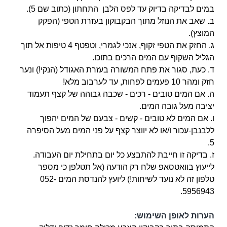
במים לבדיקה בדיוק עד לפס הלבן התחתון (כתוב שם 5).
ב. שאב את הנוזל מתוך הבקבוקון בעזרת הטפי (הפקק
המוצץ).
ג. החזק את הטפי זקוף, אנכי לגמרי, וטפטף 4 טיפות אל תוך
הגליל השקוף עם המים
הרכים בתוכו.
ד. כעת, סגור את פתח המשורה בעזרת האגודל (הנקי!) ונער
חזק ומהר 10 פעמים לפחות, עד לערבוב מלא!
ה. אם המים טובים - רכים - שכבה גבוהה של קצף תעמוד
יציבה מעל גובה המים.
ו. אם המים לא טובים - קשים - צבעם של המים יהפוך
ללבנבן-עכור ו/או לא יווצר קצף על פני המים מעל הסיפרה
5.
ז. בדיקה זו חייבת להתבצע כל יום בתחילת יום העבודה.
לייעוץ בוואטסאפ שלח רק הודעה (אל תטלפן כי מספר
טלפון זה לא נועד לשיחות!) ליועץ להנדסת המים 052-
5956943.
הערות לאופן השימוש: