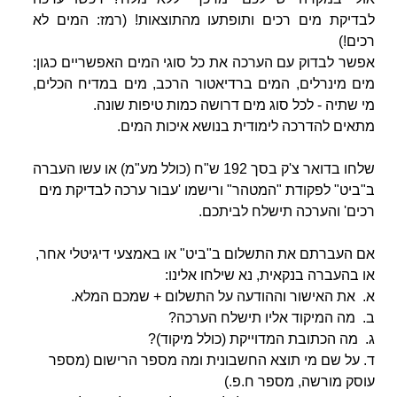
לבדיקת מים רכים ותופתעו מהתוצאות!
(רמז: המים לא
רכים!)
אפשר לבדוק עם הערכה את כל סוגי המים האפשריים כגון:
מים מינרלים, המים ברדיאטור הרכב, מים במדיח הכלים,
מי שתיה - לכל סוג מים דרושה כמות טיפות שונה.
מתאים להדרכה לימודית בנושא איכות המים.
שלחו בדואר צ'ק בסך 192 ש"ח (כולל מע"מ) או עשו העברה
ב"ביט" לפקודת "המטהר" ורישמו 'עבור ערכה לבדיקת מים
רכים' והערכה תישלח לביתכם.
אם העברתם את התשלום ב"ביט" או באמצעי דיגיטלי אחר,
או בהעברה בנקאית, נא שילחו אלינו:
א. את האישור וההודעה על התשלום + שמכם המלא.
ב. מה המיקוד אליו תישלח הערכה?
ג. מה הכתובת המדוייקת (כולל מיקוד)?
ד. על שם מי תוצא החשבונית ומה מספר הרישום (מספר
עוסק מורשה, מספר ח.פ.)