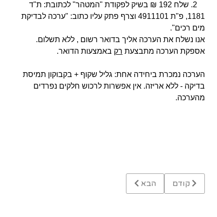
2. שלח 192 ₪ בשיק לפקודת "המטהר" לכתובת: ת"ד
1181, פ"ת
4911101
וצרף פתק עליו כתוב:
"ערכה לבדיקת
מים רכים".
אנו נשלח את הערכה אליך בדואר רשום , ללא תשלום.
אספקת הערכה מתבצעת
רק
באמצעות הדואר.
הערכה נמכרת ביחידה אחת: גליל שקוף + בקבוקון תמיסת
בדיקה - ללא אריזה. אין אפשרות לרכוש חלקים נפרדים
מהערכה.
Previous article: מרכך מים "ירוק" או "אקולוגי" ללא מלח
Next article: מדריך: ריכוך מים ומרכך מים, סילוק אבנית
קודם
הבא