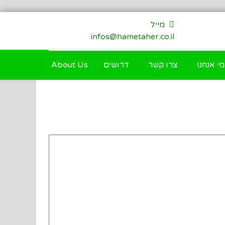
מייל
infos@hametaher.co.il
מי אנחנו
צרו קשר
דרושים
About Us