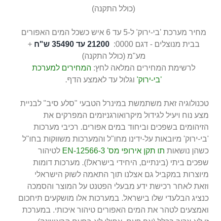
(כולל התקנה)
מחיר מערכת 'בי-ירוק' ל-5 עד 6 איש כשכל המים האפורים
בבית מנוצלים - דגם 0000:
21200 עד 35490 ש"ח
+
מע"מ (כולל התקנה)
לרשימת המחירים המלאה לחץ:
המחירים למערכת
'בי-ירוק'
וגלול עד לאמצע הדף.
טכנולוגיה זאת משתמשת במינרל הטבעי "סלע סיב" לבניית
מצע נוח ויעיל לגידול מיקרואורגניזמים המפרקים את
הזיהומים בשפכים וביחוד במים אפורים. רכיבי מערכות
'בי-ירוק' מיובאות על-ידינו מחו"ל והמערכות משווקות בחו"ל
כשהן נושאות
תו תקן אירופי מס' EN-12566-3
לטיהור
שפכים ביתי (בינתיים, היחידי בישראל!). מערכות דומות
מיוצרות במקביל גם אצלנו תוך התאמה לשוק הישראלי
וזאת לאחר רכישת ידע מבעלי הפטנט על המוצר והסמכה
כנציג הבלעדי שלו בישראל. במערכות אלו מושקעים תיחכום
ואמצעים לטהר את המים האפורים טיהור איכותי. במערכת