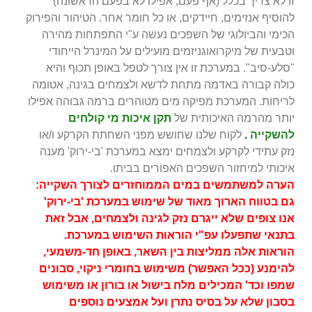
זו לא צריך בכלל (אף פעם, אפילו לא בפעם הראשונה)
להוסיף אנזימים, חיידקים, או כל חומר אחר. הטיהור והפירוק
הכימי והביולוגי של השפכים נעשה ע"י התפתחות מהירה
וטבעית של מיקרואוגניזמים מועילים על המינרל הייחודי
"סלע-סיב". במערכת זו אין צורך לטפל באופן תכוף והיא
כולה קבורה באדמה מתחת לדשא ולצמחים בגינה, אטומה
לריחות. המערכת מפיקה מים מטוהרים ברמה גבוהה אפילו
יותר מהרמה האיכותית של
תקן איכות מי קולחים
להשקייה
.
לקוח שלנו שחושש מפני השחתת הקרקע ו/או
נזק עתידי לקרקע ולצמחים ימצא במערכת 'בי-ירוק' מענה
איכותי למיחזור השפכים האפורים בביתו.
הערה למשתמשים במים הממוחזרים לצורך השקייה:
גם בטווח הארוך מאוד של שימוש במערכת 'בי-ירוק'
אנו צופים שלא ייגרם נזק לגינה ולצמחים, אבל זאת
בתנאי שתפעלו עפ"י הוראות השימוש במערכת.
הוראות אלה ממליצות בין השאר, באופן חד-משמעי,
להימנע (ככל האפשר) משימוש בחומרי ניקוי, סבונים
שמפו וכד' המכילים מלח בישול או בורון או משימוש
בסבון שלא על בסיס נתרן ועל אמצעים נוספים