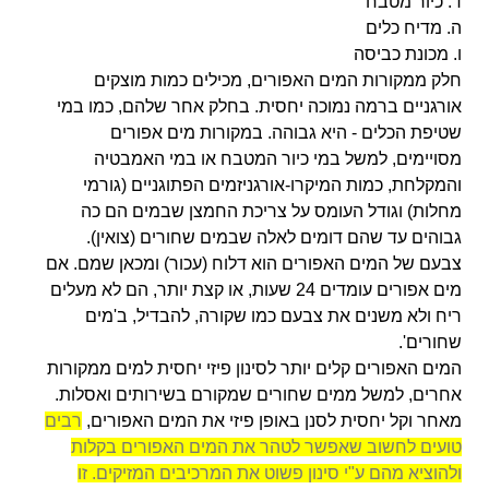
ד. כיור מטבח
ה. מדיח כלים
ו. מכונת כביסה
חלק ממקורות המים האפורים, מכילים כמות מוצקים
אורגניים ברמה נמוכה יחסית. בחלק אחר שלהם, כמו במי
שטיפת הכלים - היא גבוהה. במקורות מים אפורים
מסויימים, למשל במי כיור המטבח או במי האמבטיה
והמקלחת, כמות המיקרו-אורגניזמים הפתוגניים (גורמי
מחלות) וגודל העומס על צריכת החמצן שבמים הם כה
גבוהים עד שהם דומים לאלה שבמים שחורים (צואין).
צבעם של המים האפורים הוא דלוח (עכור) ומכאן שמם. אם
מים אפורים עומדים 24 שעות, או קצת יותר, הם לא מעלים
ריח ולא משנים את צבעם כמו שקורה, להבדיל, ב'מים
שחורים'.
המים האפורים קלים יותר לסינון פיזי יחסית למים ממקורות
אחרים, למשל ממים שחורים שמקורם בשירותים ואסלות.
מאחר וקל יחסית לסנן באופן פיזי את המים האפורים,
רבים
טועים לחשוב שאפשר לטהר את המים האפורים בקלות
ולהוציא מהם ע"י סינון פשוט את המרכיבים המזיקים.
זו