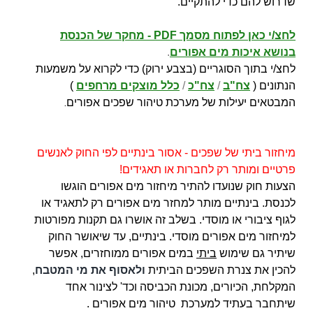
שדרוש להם כדי להתקיים.
לחצ/י כאן לפתוח מסמך PDF - מחקר של הכנסת
בנושא איכות מים אפורים
.
לחצ/י בתוך הסוגריים (בצבע ירוק) כדי לקרוא על משמעות
הנתונים (
צח"ב
/
צח"כ
/
כלל מוצקים מרחפים
)
.
המבטאים יעילות של מערכת טיהור שפכים אפורים
מיחזור ביתי של שפכים - אסור בינתיים לפי החוק לאנשים
פרטיים ומותר רק לחברות או תאגידים!
הצעות חוק שנועדו להתיר מיחזור מים אפורים הוגשו
לכנסת. בינתיים מותר למחזר מים אפורים רק לתאגיד או
לגוף ציבורי או מוסדי. בשלב זה אושרו גם תקנות מפורטות
למיחזור מים אפורים מוסדי. בינתיים, עד שיאושר החוק
שיתיר גם שימוש
ביתי
במים אפורים ממוחזרים, אפשר
להכין את צנרת השפכים הביתית
ולאסוף את מי המטבח
,
המקלחת, הכיורים, מכונת הכביסה וכד' לצינור אחד
שיתחבר בעתיד למערכת טיהור מים אפורים .