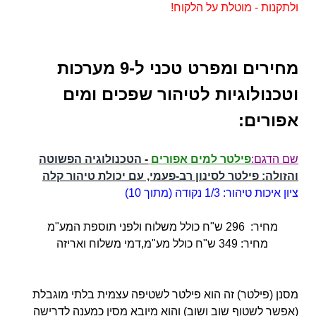
ולתקנות - מוטלת על הלקוח!
מחירים ומפרט טכני ל-9 מערכות
וטכנולוגיות לטיהור שפכים ומים
אפורים:
שם הדגם
:
פילטר למים אפורים
-
הטכנולוגיה הפשוטה
והזולה: פילטר לסינון רב-פעמי, עם יכולת טיהור קלה
ציון איכות טיהור: 1/3 נקודה (מתוך 10)
מחיר: 296 ש"ח כולל משלוח ולפני תוספת המע"מ
מחיר: 349 ש"ח כולל מע"מ,דמי משלוח ואריזה
מסנן (פילטר) זה הוא פילטר לשטיפה עצמית בלתי מוגבלת
(אפשר לשטוף שוב ושוב) והוא מיובא מסין כמענה לדרישה