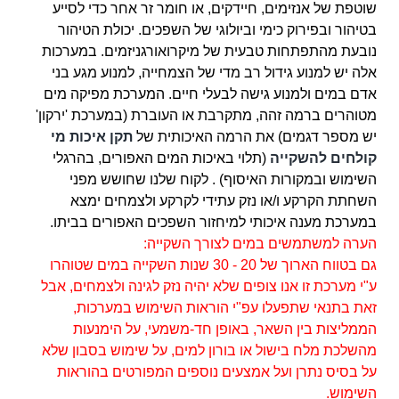
שוטפת
של אנזימים, חיידקים, או חומר זר אחר כדי לסייע
בטיהור ובפירוק כימי וביולוגי של השפכים. יכולת הטיהור
נובעת מהתפתחות טבעית של מיקרואורגניזמים. במערכות
אלה יש למנוע גידול רב מדי של הצמחייה, למנוע מגע בני
אדם במים ולמנוע גישה לבעלי חיים. המערכת מפיקה מים
מטוהרים ברמה זהה, מתקרבת או העוברת (במערכת 'ירקון'
יש מספר דגמים) את הרמה האיכותית של
תקן איכות מי
קולחים להשקייה
(תלוי באיכות המים האפורים, בהרגלי
השימוש ובמקורות האיסוף) . לקוח שלנו
שחושש מפני
השחתת הקרקע ו/או נזק עתידי לקרקע ולצמחים ימצא
במערכת מענה איכותי למיחזור השפכים האפורים בביתו.
הערה למשתמשים במים לצורך השקייה:
גם בטווח הארוך של 20 - 30 שנות השקייה במים שטוהרו
ע"י מערכת זו אנו צופים שלא יהיה נזק
לגינה ולצמחים, אבל
זאת בתנאי שתפעלו עפ"י הוראות השימוש במערכות,
הממליצות בין השאר, באופן חד-משמעי, על הימנעות
מהשלכת מלח בישול או בורון למים, על שימוש בסבון שלא
על בסיס נתרן ועל אמצעים נוספים המפורטים בהוראות
השימוש.