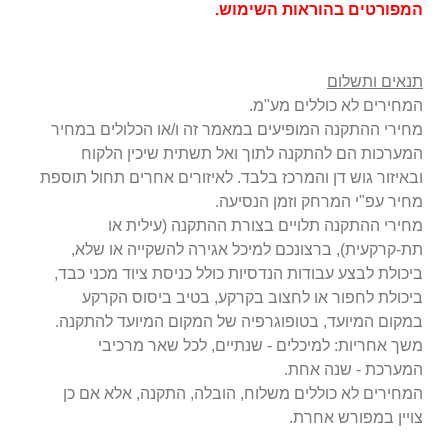
המפורטים
בהוראות השימוש.
תנאים ותשלום
המחירים לא כוללים מע"מ.
מחירי ההתקנה המופיעים במאמר זה ו/או הכלולים במחיר
המערכות הם להתקנה לתוך ואל תשתית שיכין הלקוח
ובאיזור גוש דן והמרכז בלבד. לאיזורים אחרים תחול תוספת
מחיר עפ"י המרחק וזמן הנסיעה.
מחירי ההתקנה תלויים בצורת ההתקנה (עילית או
תת-קרקעית), ברצונכם למיכל אגירה להשקייה או שלא,
ביכולת לבצע עבודות הנדסיות כולל כניסת ציוד מכני כבד,
ביכולת לחפור או לחצוב בקרקע, בטיב ביסוס הקרקע
במקום המיועד, בטופוגרפיה של המקום המיועד להתקנה.
משך אחריות: למיכלים - שנתיים, לכל שאר מרכיבי
המערכת - שנה אחת.
המחירים לא כוללים משלוח, הובלה, התקנה, אלא אם כן
צויין במפורש אחרת.