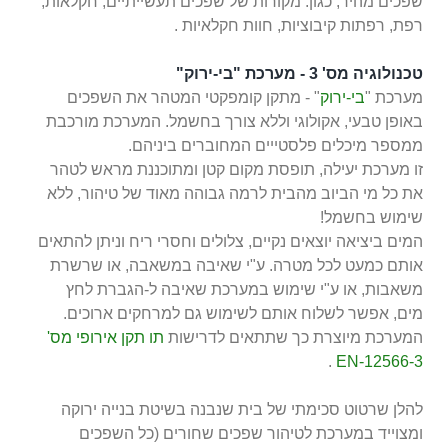
שפכים מהיר, כגון: מקורות של שפכים תעשייתיים, חקלאות,
רפת, רפתות קיבוציות, חוות חקלאיות .
טכנולוגיה מס' 3 - מערכת "בי-ירוק"
מערכת "
בי-ירוק
" - מתקן קומפקטי המטהר את השפכים
באופן טבעי, אקולוגי וללא צורך בחשמל. המערכת מורכבת
ממספר מיכלים פלסטייים המחוברים ביניהם.
זו מערכת יעילה, תופסת מקום קטן ומתוכננת מראש לטהר
את כל מי הביוב מהבית לרמה גבוהה מאוד של טיהור, ללא
שימוש בחשמל!
המים ביציאה יוצאים נקיים, צלולים וחסרי ריח וניתן להתאים
אותם כמעט לכל מטרה. ע"י שאיבה במשאבה, או שרשרת
משאבות, או ע"י שימוש במערכת שאיבה ל-הגברת לחץ
מים, אפשר לשלוח אותם לשימוש גם למרחקים ארוכים.
המערכת מיוצרת כך שתתאים
לדרישות
תו תקן אירופי מס'
.
EN-12566-3
להלן שרטוט סכימתי של בית שנבנה בשיטת בנייה ירוקה
ומצוייד במערכת לטיהור שפכים שחורים (כל השפכים