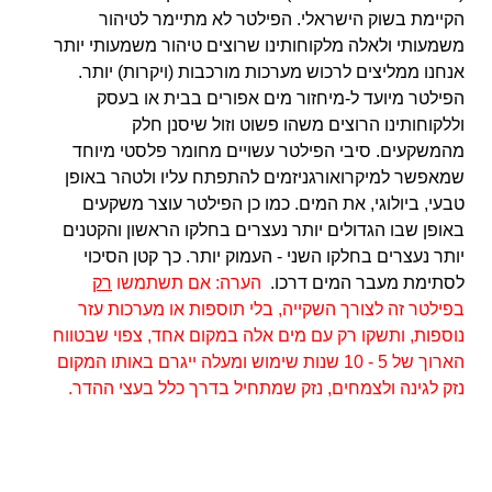
הקיימת בשוק הישראלי. הפילטר לא מתיימר לטיהור
משמעותי ולאלה מלקוחותינו שרוצים טיהור משמעותי יותר
אנחנו ממליצים לרכוש מערכות מורכבות (ויקרות) יותר.
הפילטר מיועד ל-מיחזור מים אפורים בבית או בעסק
ול
לקוחותינו ה
רוצים משהו פשוט וזול שיסנן חלק
מהמשקעים.
סיבי הפילטר
עשויים מחומר פלסטי מיוחד
שמאפשר למיקרואורגניזמים להתפתח עליו ולטהר באופן
טבעי, ביולוגי, את המים.
כמו כן הפילטר עוצר משקעים
באופן שבו הגדולים יותר נעצרים בחלקו הראשון והקטנים
יותר נעצרים בחלקו השני - העמוק יותר. כך קטן הסיכוי
לסתימת מעבר המים דרכו.
הערה: אם תשתמשו
רק
בפילטר זה לצורך השקייה, בלי תוספות או מערכות עזר
נוספות, ותשקו רק עם מים אלה במקום אחד, צפוי שבטווח
הארוך של 5 - 10 שנות שימוש ומעלה ייגרם באותו המקום
נזק לגינה ולצמחים, נזק שמתחיל בדרך כלל בעצי ההדר.