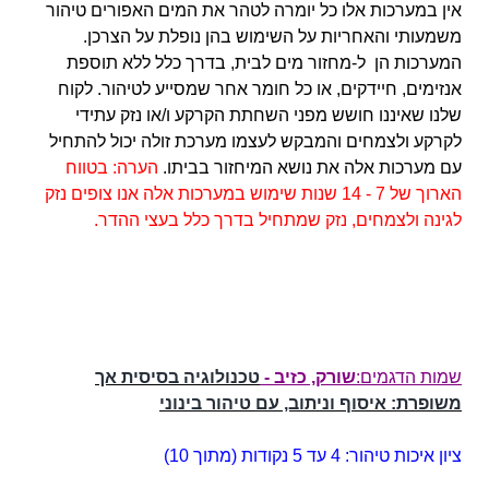
אין במערכות אלו כל יומרה לטהר את המים האפורים טיהור
משמעותי והאחריות על השימוש בהן נופלת על הצרכן.
המערכות הן ל-מחזור מים לבית, בדרך כלל ללא תוספת
אנזימים, חיידקים, או כל חומר אחר שמסייע לטיהור.
לקוח
שלנו
שאיננו חושש מפני השחתת הקרקע ו/או נזק עתידי
לקרקע ולצמחים ו
המבקש לעצמו מערכת זולה יכול להתחיל
עם מערכות אלה את נושא המיחזור בביתו.
הערה: בטווח
הארוך של 7 - 14 שנות שימוש במערכות אלה אנו צופים נזק
לגינה ולצמחים, נזק שמתחיל בדרך כלל בעצי ההדר.
שמות הדגמים:
שורק, כזיב -
טכנולוגיה בסיסית אך
משופרת: איסוף וניתוב, עם טיהור בינוני
ציון איכות טיהור: 4 עד 5 נקודות (מתוך 10)