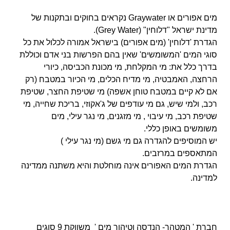
מים אפורים או Graywater נקראים בחוקים ובתקנות של
מדינת ישראל "דלוחין" (Grey Water).
הגדרת 'דלוחין' (מים אפורים) בישראל אמורה לכלול את כל
סוגי המים 'המשומשים' שאין בהם הפרשות בני אדם וכוללת
בדרך כלל את: מי המקלחת, מי מכונת הכביסה, כיורי
הרחצה, האמבטיה, מי מדיח הכלים, מי הכיור במטבח (רק
אם לא קיים במטבח טוחן אשפה) מי שטיפת החצר, שטיפת
רכב, ולמי שיש, גם מי עודפים של ג'אקוזי, בריכת שחייה, מי
שטיפת רכב, מי עיבוי , מי מזגנים, מי נגר עילי, מים
משומשים באופן כללי.
יש המוסיפים להגדרה גם מי גשם (מי נגר עילי )
המתאספים במרזבים.
הגדרת המים האפורים אינה מוחלטת והיא משתנה ממדינה
למדינה.
חברת ' המטהר- הנדסה וטיהור מים ' משווקת 9 סוגים