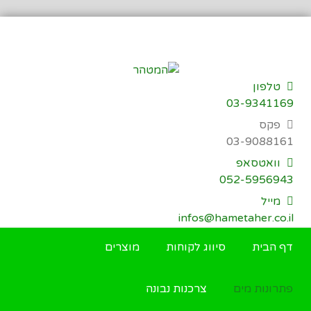
דילוג
לתוכן
טלפון
03-9341169
פקס
03-9088161
וואטסאפ
052-5956943
מייל
infos@hametaher.co.il
דף הבית
סיווג לקוחות
מוצרים
פתרונות מים
צרכנות נבונה