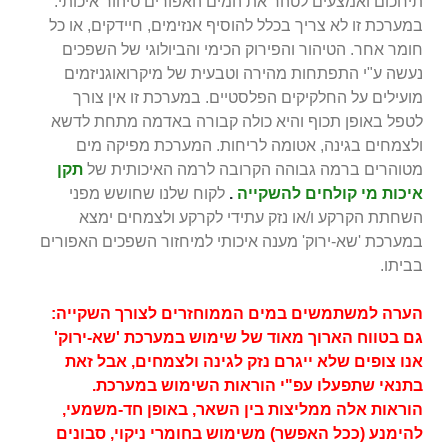
תיחכום ואמצעים לטהר את המים האפורים טיהור איכותי.
במערכת זו לא צריך בכלל להוסיף אנזימים, חיידקים, או כל
חומר אחר. הטיהור והפירוק הכימי והביולוגי של השפכים
נעשה ע"י התפתחות מהירה וטבעית של מיקרואוגניזמים
מועילים על החלקיקים הפלסטיים. במערכת זו אין צורך
לטפל באופן תכוף והיא כולה קבורה באדמה מתחת לדשא
ולצמחים בגינה, אטומה לריחות. המערכת מפיקה מים
מטוהרים ברמה גבוהה הקרובה לרמה האיכותית של
תקן
איכות מי קולחים להשקייה
.
לקוח שלנו שחושש מפני
השחתת הקרקע ו/או נזק עתידי לקרקע ולצמחים ימצא
במערכת 'שא-ירוק' מענה איכותי למיחזור השפכים האפורים
בביתו.
הערה למשתמשים במים הממוחזרים לצורך השקייה:
גם בטווח הארוך מאוד של שימוש במערכת 'שא-ירוק'
אנו צופים שלא ייגרם נזק לגינה ולצמחים, אבל זאת
בתנאי שתפעלו עפ"י הוראות השימוש במערכת.
הוראות אלה ממליצות בין השאר, באופן חד-משמעי,
להימנע (ככל האפשר) משימוש בחומרי ניקוי, סבונים