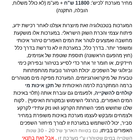
מחיר מערכת 'לכיש':
11800 ש"ח
+ מע"מ
(לא כולל משלוח,
הובלה, התקנה)
המערכות בטכנולוגיה זאת מיוצרות אצלנו לאחר רכישת ידע,
פיתוח עצמי והכרת השוק הישראלי. במערכות אלו מושקעת
מחשבה ואמצעים לטהר את המים האפורים טיהור איכותי
ומשופר יותר.
בדרך כלל, במערכת זו לא נדרשת בדרך כלל
(חוץ מהפעם הראשונה) תוספת שוטפת של אנזימים,
חיידקים, או חומר זר אחר כדי לסייע בטיהור ובפירוק כימי
וביולוגי של השפכים. יכולת הטיהור נובעת מהתפתחות
טבעית של מיקרואורגניזמים. המערכת מפיקה מים מטוהרים
ברמה המתקרבת לרמה האיכותית של
תקן איכות מי
קולחים להשקייה
, ולפעמים גם עוברת אותה (תלוי באיכות
המים האפורים, בהרגלי השימוש ובמקורות האיסוף) . לקוח
שלנו
שחושש מפני השחתת הקרקע ו/או נזק עתידי לקרקע
ולצמחים ומבקש לעצמו מערכת באיכות משופרת במחיר
סביר, יכול להשתמש במערכת זו לצורך מיחזור השפכים
גם בטווח הארוך של 20 - 30 שנות
האפורים בביתו,
השקייה במים שטוהרו ע"י מערכת זו
, אבל זאת בתנאי