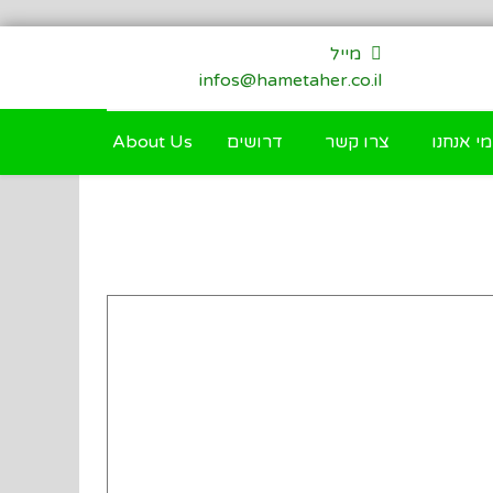
מייל
infos@hametaher.co.il
מי אנחנו
צרו קשר
דרושים
About Us