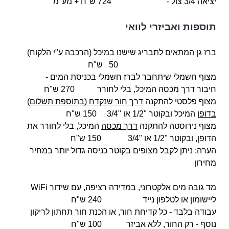
יציאה 3/4 צול -
724 ש"ח + מע"מ
תוספות ואביזרי לוואי
ברז גן המתאים לתבריג שישנו במיכל (הרכבה ע"י הלקוח)
50 ש"ח
מצוף חשמלי
שיתחבר לברז חשמלי בכניסת המים -
חיבור
דרך מכסה המיכל, בלי לחורר 270 ש"ח
מצוף פלסטי להתקנה
דרך חור שנקדח (בתוספת תשלום)
בדופן
המיכל ובקוטר "1/2 או "3/4 150 ש"ח
מצוף נירוסטה להתקנה
דרך מכסה
המיכל, בלי לחורר את
הדופן, ובקוטר "1/2 או "3/4 150 ש"ח
הערה: ניתן לקבל מצופים בקוטר כניסה גדול יותר במחיר
מחירון
מד גובה מים אלקטרוני, במדידה רציפה, עם שידור WiFi
ליישומון או לטלפון נייד 240 ש"ח
עבודה בלבד - כל קדיחת חור, או הכנת חור תחתון לריקון
נוסף - רק החור, ללא אביזר 100 ש"ח