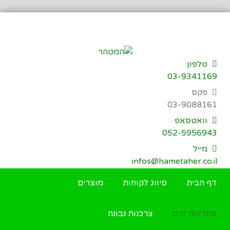
דילוג
לתוכן
טלפון
03-9341169
פקס
03-9088161
וואטסאפ
052-5956943
מייל
infos@hametaher.co.il
דף הבית
סיווג לקוחות
מוצרים
פתרונות מים
צרכנות נבונה