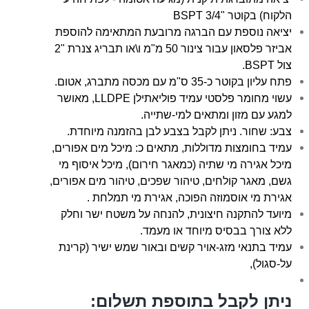
הלקוח) בקוטר "3/4 BSPT
יציאה נוספת עם הברגה מרובעת המתאימה להוספת
אביזר פלסאון עבור צינור 50 מ"מ ו\או תבריג צנרת "2
צול BSPT.
פתח עליון בקוטר כ-35 ס"מ עם מכסה מתברג, אטום.
עשוי מחומר פלסטי עמיד פוליאתילן LLDPE, מאושר
למגע עם מזון ומתאים למי-שתייה.
צבע: שחור. ניתן לקבל בצבע לבן בהזמנה מיוחדת.
עמיד בחומצות מדוללות, מתאים כ: מיכל מים אפורים,
מיכל אגירה מי שתיה (כמאגר חירום), מיכל איסוף מי
גשם, מאגר קולחים, טיהור שפכים, טיהור מים אפורים,
אגירת מי אוסמוזה הפוכה, אגירת מי תמלחת .
מיועד להתקנה חיצונית, להנחה על משטח ישר וחלק
ללא צורך בבסיס מיוחד או מעמד.
עמיד בתנאי מזג-אויר קשים ובאור שמש ישיר (קרינת
על-סגול),
ניתן לקבל בתוספת תשלום: