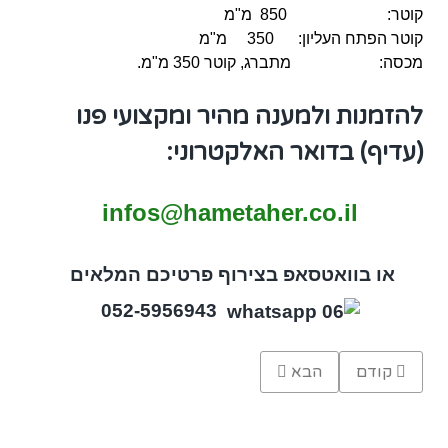
קוטר: 850 מ"מ
קוטר הפתח העליון: 350 מ"מ
מכסה: מתברג, קוטר 350 מ"מ.
להזמנות ולמענה מהיר ומקצועי פנו
(עדיף) בדואר האלקטרוני:
infos@hametaher.co.il
או בוואטסאפ בצירוף פרטיכם המלאים
052-5956943
Previous article: מיכל 100 ליטר עבור מי שתיה וקציר מי גשם
Next article: מיכל אגירה 200 ליטר ל-מי שתיה, גשם,
קודם
הבא