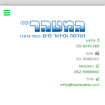
דילוג
לתוכן
טלפון
03-9341169
פקס
03-9088161
וואטסאפ
052-5956943
מייל
infos@hametaher.co.il