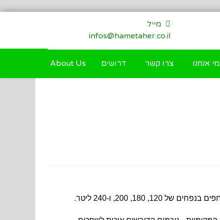
מייל
infos@hametaher.co.il
מי אנחנו
צרו קשר
דרושים
About Us