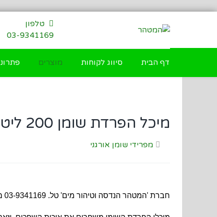
דילוג
לתוכן
טלפון
03-9341169
דף הבית
סיווג לקוחות
מוצרים
פתרונו
מיכל הפרדת שומן 200 ליטר מתחת לכיור
מפרידי שומן אורגני
חברת 'המטהר הנדסה וטיהור מים' טל. 03-9341169 מציעה לעסקים קטנים בענף המזון מיכלים להפרדת שומן, מוצקים ומרחפים בנפחים של 120, 180, 200, ו-240 ליטר.