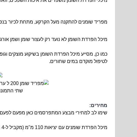
מיכלי הפרדת השומן משפרים את איכות השפכים, וזאת 
מפריד שומנים להתקנה מעל הקרקע, מתחת לכיור בנפח 200 ליטר, מחומר פלסטי - למסעדה, מזנון, לתעשיה, למשרד או לבית ה
מיכל הפרדת השומן לא נועד רק לעצור שומן ושמן אורג
כמו כן, מסייע מיכל הפרדת השומן בשיקוע מוצקים וגופ
לטיפול מוקדם במים שחורים.
שתי התמונות הן להמח
מחירים:
שימו לב למחירי מבצע המתפרסמים כאן מפעם לפעם!
מיכל הפרדת שומנים עם יציאות 110 מ"מ (מקביל ל-4 צול) - 2400 ש"ח (כולל הובלה, בתנאי ש*) - מק"ט 80674959