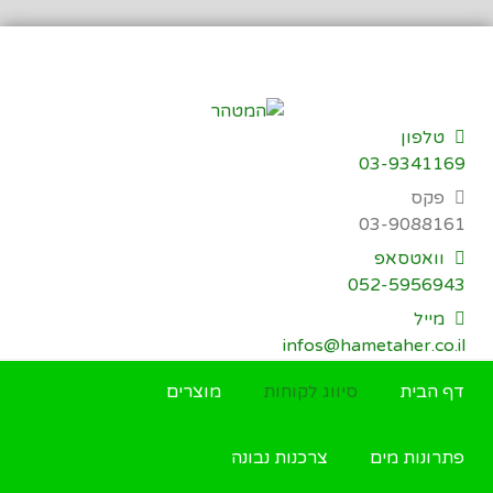
דילוג
לתוכן
טלפון
03-9341169
פקס
03-9088161
וואטסאפ
052-5956943
מייל
infos@hametaher.co.il
דף הבית
סיווג לקוחות
מוצרים
פתרונות מים
צרכנות נבונה