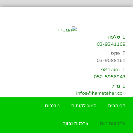
דילוג
לתוכן
טלפון
03-9341169
פקס
03-9088161
וואטסאפ
052-5956943
מייל
infos@hametaher.co.il
דף הבית
סיווג לקוחות
מוצרים
פתרונות מים
צרכנות נבונה