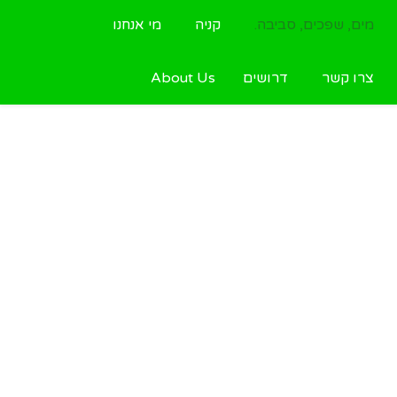
מים, שפכים, סביבה.
קניה
מי אנחנו
צרו קשר
דרושים
About Us