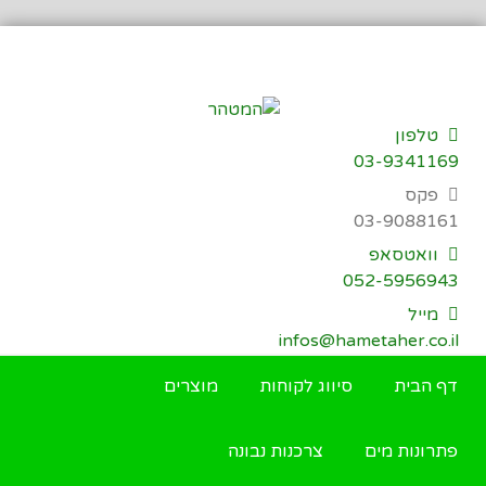
דילוג
לתוכן
טלפון
03-9341169
פקס
03-9088161
וואטסאפ
052-5956943
מייל
infos@hametaher.co.il
דף הבית
סיווג לקוחות
מוצרים
פתרונות מים
צרכנות נבונה