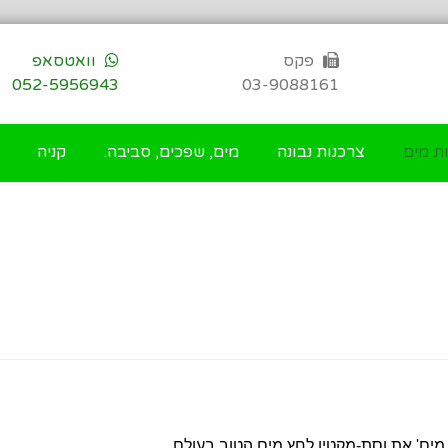
פקס
וואטסאפ
052-5956943
03-9088161
ת מים
צרכנות נבונה
מים, שפכים, סביבה.
קניה
מים'
את וסת-מקטין לחץ מים הטוב בעולם.