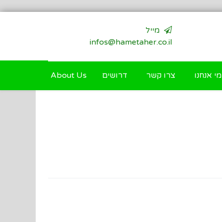
מייל
infos@hametaher.co.il
מי אנחנו
צרו קשר
דרושים
About Us