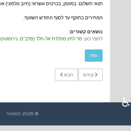
תנאי תשלום: במזומן, בכרטיס אשראי (חיוב טלפוני) א
המחירים בתוקף עד לסוף החודש השוטף.
נושאים קשורים:
לחצ/י כאן:
מד לחץ מפלדת אל-חלד (פלב"מ, נירוסטה) עם
וסת
Previous article: מד לחץ מים איכותי מפלדת אל-חלד (נירוסטה)
Next article: מיכל פלדה עם פתיחה מהירה למילוי כימיקלים, הזנה או ביקורת
קודם
הבא
© 2026 המטהר