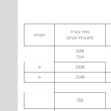
מחיר בש"ח
הערות
(לא כולל מע"מ)
528
714
ט
1338
ט
2148
703