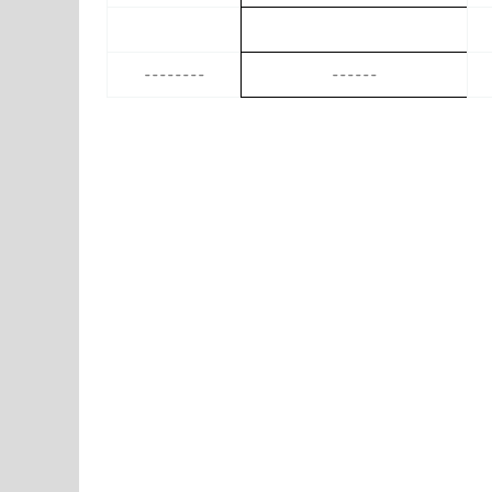
--------
------