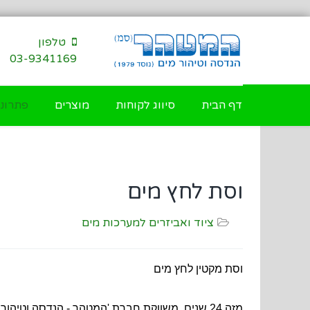
דילוג
לתוכן
טלפון
03-9341169
דף הבית
סיווג לקוחות
מוצרים
פתרונו
וסת לחץ מים
ציוד ואביזרים למערכות מים
וסת מקטין לחץ מים
מזה 24 שנים, משווקת חברת
'המטהר - הנדסה וטיהור 