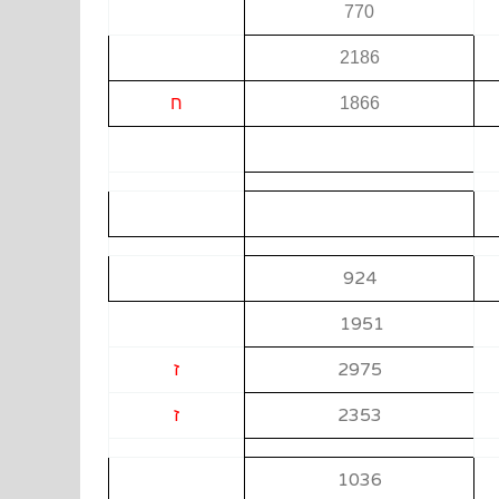
770
2186
1866
ח
924
1951
2975
ז
2353
ז
1036