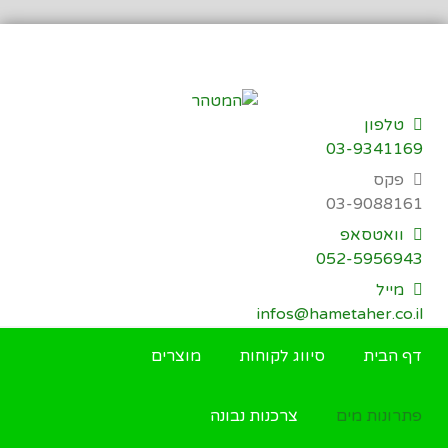
דילוג
לתוכן
טלפון
03-9341169
פקס
03-9088161
וואטסאפ
052-5956943
מייל
infos@hametaher.co.il
דף הבית
סיווג לקוחות
מוצרים
פתרונות מים
צרכנות נבונה