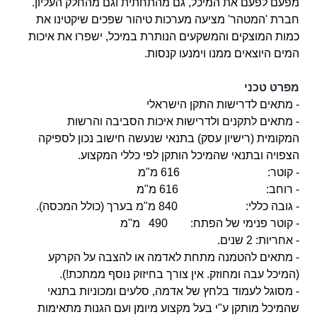
מפעם לפעם את המיכל, גם מהתחתית וגם מהחלק העליון.
חברת 'המטהר' מציעה מערכות טיהור שפכים שיקטינו את
כמות המוצקים והמשקעים הנותרת במיכל, ישפרו את איכות
המים היוצאים ממנו וימנעו קנסות.
מפרט טכני
- מתאים לדרישות התקן הישראלי
- מתאים לתקנים ולדרישות איכות הסביבה והרשות
המקומית (רישיון עסק) בתנאי שנעשה חישוב נכון לספיקה
הצפויה ובתנאי שהמיכל הותקן לפי כללי המקצוע.
- קוטר: 616 מ"מ
- רוחב: 616 מ"מ
- גובה כללי: 840 מ"מ בערך (כולל המכסה).
- קוטר פנימי של הפתח: 490 מ"מ
- אחריות: 2 שנים.
- מתאים להטמנה מתחת לאדמה או להצבה על הקרקע
(המיכל עבה ומחוזק. אין צורך בחיזוק נוסף ממתכת!).
- מסוגל לעמוד בלחץ של אדמה, סלעים ומכוניות בתנאי
שהמיכל מותקן
ע"י בעל מקצוע מיומן
ועם הגנות מתאימות