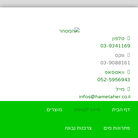
דילוג
לתוכן
טלפון
03-9341169
פקס
03-9088161
וואטסאפ
052-5956943
מייל
infos@hametaher.co.il
דף הבית
סיווג לקוחות
מוצרים
פתרונות מים
צרכנות נבונה