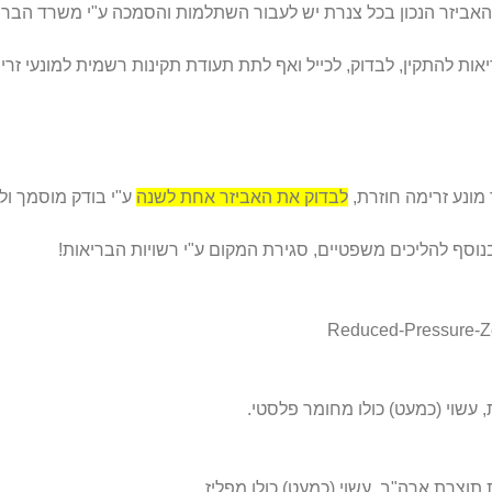
ל האביזר הנכון בכל צנרת יש לעבור השתלמות והסמכה ע"י משרד הב
ות להתקין, לבדוק, לכייל ואף לתת תעודת תקינות רשמית למונעי זרי
מונע זרימה חוזרת,
לבדוק את האביזר אחת לשנה
ע"י בודק מוסמך ול
 בנוסף להליכים משפטיים, סגירת המקום ע"י רשויות הבריאות!
, עשוי (כמעט) כולו מחומר פלסטי.
 תוצרת ארה"ב, עשוי (כמעט) כולו מפליז.