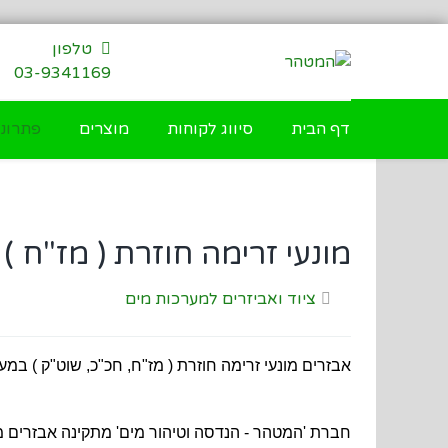
דילוג
לתוכן
טלפון
03-9341169
דף הבית
סיווג לקוחות
מוצרים
פתרונו
מונעי זרימה חוזרת ( מז"ח 
ציוד ואביזרים למערכות מים
אבזרים מונעי זרימה חוזרת ( מז"ח, חכ"כ, שוט"ק ) במ
חברת 'המטהר - הנדסה וטיהור מים' מתקינה אבזרים מו