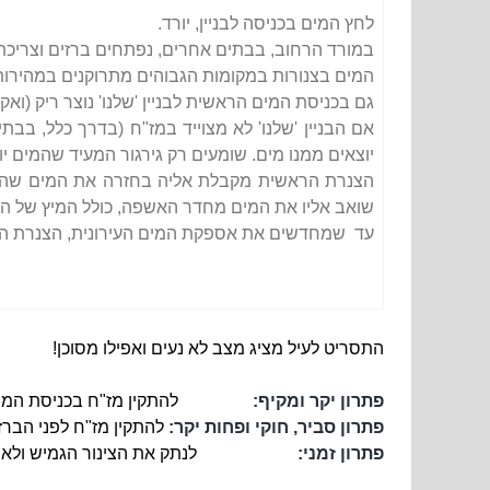
לחץ המים בכניסה לבניין, יורד.
במורד הרחוב, בבתים אחרים, נפתחים ברזים וצריכת 
המים בצנורות במקומות הגבוהים מתרוקנים במהירות
גם בכניסת המים הראשית לבניין 'שלנו' נוצר ריק (ואקו
אם הבניין 'שלנו' לא מצוייד במז"ח (בדרך כלל, בבת
יוצאים
ממנו מים. שומעים רק גירגור המעיד שהמים 
הצנרת הראשית מקבלת אליה בחזרה את המים שהיו ב
שואב אליו
את המים מחדר האשפה, כולל המיץ של הזב
עד שמחדשים את אספקת המים העירונית, הצנרת הראש
התסריט לעיל מציג מצב
לא נעים ואפילו מסוכן!
פתרון יקר ומקיף:
להתקין מז"ח בכניסת המי
פתרון סביר, חוקי ופחות יקר:
להתקין מז"ח לפני הברז
פתרון זמני:
לנתק את הצינור הגמיש ולא