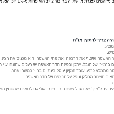
ם מזוהמים לצנרת מי שתייה בחיבור
צולב הוא פחות מ-1% ולכן הוא מותקן במקום שיש סכנה
יה צריך להתקין מז"ח
וצע.
יש.
 חדר האשפה ושוטף את הרצפה ואת פחי האשפה. הוא מכניס את הצינ
מיץ" של הזבל. ייתכן ובפינת חדר האשפה יש רעלים שהונחו ע"י המ
 מתמלא כרגע ועובד הנקיון עוסק בינתיים בחוץ במשהו אחר.
אום הצינור מחליק ונופל על הרצפה של חדר האשפה.
.
 עד ל"מיץ" של הזבל שהצטבר בפינה ואולי גם לרעלים שהטמין המדב