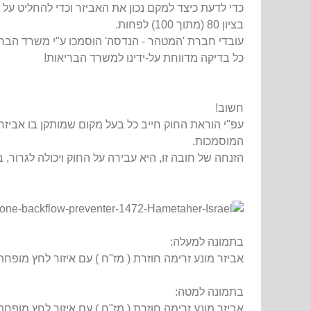
כדי לדעת כיצד למקם נכון את האביזר וכדי להחליט ע
בציון 80 (מתוך 100) לפחות.
עובדי חברת 'המטהר - הנדסה' הוסמכו ע"י משרד הבריא
כל בדיקה מדווחת על-ידינו למשרד הבריאות!
חשוב!
עפ"י הוראת החוק חייב כל בעל מקום שמותקן בו אביזר 
המוסמכות.
הזנחה של חובה זו, היא עבירה על החוק ויכולה לגרור,
בתמונה למעלה:
אביזר מונע זרימה חוזרת ( מז"ח ) עם איזור לחץ מופחת
בתמונה למטה:
אביזר מונע זרימה חוזרת ( מז"ח ) עם איזור לחץ מופחת