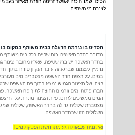
הסיכוי שמז"ח כזה יאפשר זרימה חוזרת מאיזור בעל מי
לצנרת מי השתייה.
תסריט בו נגרמה הרעלה בבית משותף במקום בו ה
מדובר בחדר האשפה, כזה שקיים בכל בית משותף ממ
בחדר האשפה יש ברז שטיפה, שאליו מחובר צינור גמ
נדמיין לעצמנו שברגע זה עובד הנקיון טורח בתוך
במים. על
רצפת חדר האשפה מצטברים מים מעורבים ב"
קצהו של הצינור הגמיש נמצא בתוך פח האשפה שכזכור
הברז פתוח ומים זורמים החוצה לתוך פח האשפה. פת
המים ממשיכים לזרום. פיית הצינור מונחת על הריצפה
מצטברת שלולית גדולה בחדר האשפה, שלולית שמגיעה
השלולית הזו שבחדר האשפה.
ואז, נניח שבאותו רגע מתרחשת הפסקת מים!