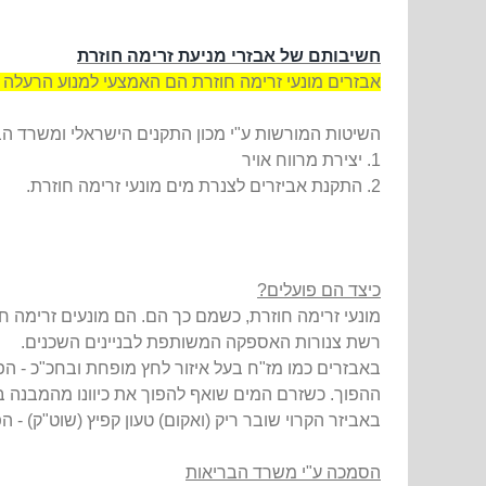
חשיבותם של אבזרי מניעת זרימה חוזרת
אבזרים מונעי זרימה חוזרת הם האמצעי למנוע הרעלה ו/
השיטות המורשות ע"י מכון התקנים הישראלי ומשרד הב‮‬
1. יצירת מרווח אויר
2. התקנת
אביזרים לצנרת מים
מונעי זרימה חוזרת.
כיצד הם פועלים?
מונעי זרימה חוזרת, כשמם כך הם. הם מונעים זרימה
רשת צנורות האספקה המשותפת לבניינים השכנים.
באבזרים כמו מז"ח בעל איזור לחץ מופחת ובחכ"כ - הפע
ההפוך. כשזרם המים שואף להפוך את כיוונו מהמבנה בח
באביזר הקרוי שובר ריק (ואקום) טעון קפיץ (שוט"ק) 
הסמכה ע"י משרד הבריאות