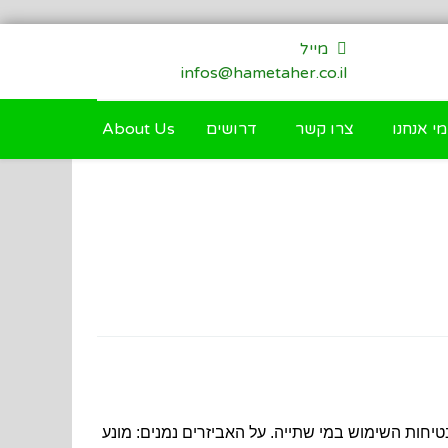
מייל
infos@hametaher.co.il
מי אנחנו
צרו קשר
דרושים
About Us
יחות השימוש במי שתייה. על האביזרים נמנים: מונע