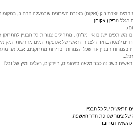
המים יוצרת ריק (ואקום) בצנרת העירונית שבמעלה הרחוב, במקומות 
 בגלל ה
ריק (ואקום)
.
ם).
ים משותפים ישנים אין מז"ח) , מתחילים צנורות כל הבניין להתרוק
יורדים למטה בחזרה לצנור הראשי של אספקת המים מהרשות המקומית,
צנורות הבניין עד שכל הצנורות בדירות מתרוקנים. אבל אז, מתחי
ל...
ית בשכונה כבר מלאה בזיהומים, חיידקים, רעלים ומיץ של זבל!
ם הראשית של כל הבניין.
 של צינור שטיפת חדר האשפה.
 להשאירו מחובר.