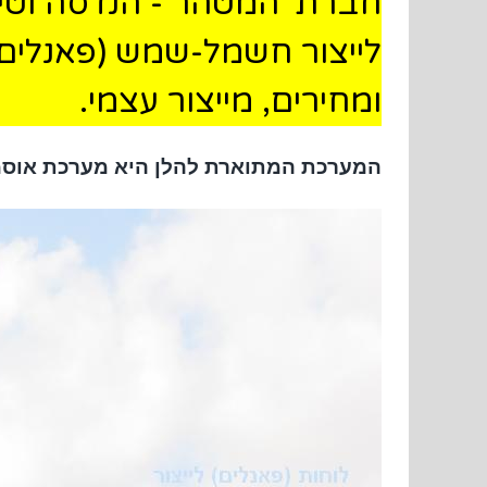
חברת 'המטהר - הנדסה וטי
לייצור חשמל-שמש (
פאנלים 
ומחירים, מייצור עצמי.
המערכת המתוארת להלן היא
מערכת אוסמו