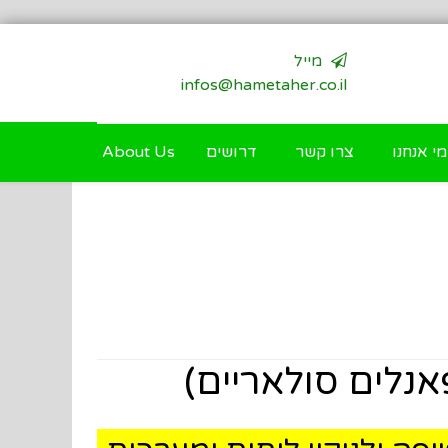
מייל
infos@hametaher.co.il
מי אנחנו
צרו קשר
דרושים
About Us
אנלים סולאריים)