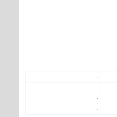
-
-
-
-