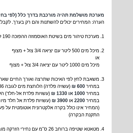
מערכת מושלמת תהיה מורכבת בדרך כלל (לפי בחי
הערה: המחירים יכולים להשתנות והם רק בערך. לקבלת 
1. מערכת טיהור מים בשיטת האוסמוזה ההפוכה 190 ליטר ליממה
2. מיכל מים 500 ליטר עם יציאה 3/4 צול + מצוף
או
מיכל מים 1000 ליטר עם יציאה 3/4 צול + מצוף
3. משאבת לחץ
לפי האיכות שתרצה ואורך החיים ש
במחיר
600 ₪
(עשויה פלדה) הלוחצת מים לגובה 36 מטר,
במחיר
1000 או 1330 ₪
(עשויות פלדת אל-חלד) הלוחצו
במחיר
2200
או
3900 ₪
(עשויות פלדת אל חלד מיוחדת) הל
(המחיר אינו כולל בקרה אלקטרונית אוטומטית על פעולת המשאבה שמחירה 950 ש"ח או 0
התקנת הבקרה)
4. מטאטא שטיפה ברוחב 26 ס"מ עם נחירי הזרקה מובנים + מוט חלול למעבר מים באורך 1.5 מטר –