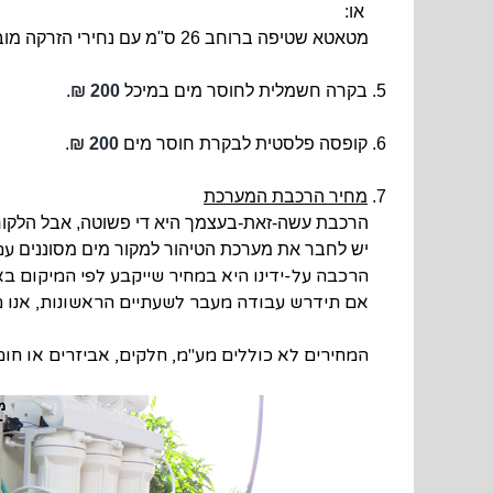
או:
מטאטא שטיפה ברוחב 26 ס"מ עם נחירי הזרקה מובנים + מוט מתקפל (טלסקופי) חלול למעבר מים באורכים שונים 3 עד 7 מטר –
5. בקרה חשמלית לחוסר מים במיכל
200 ₪
.
6. קופסה פלסטית לבקרת חוסר מים
200 ₪
.
7.
מחיר הרכבת המערכת
הרכבת עשה-זאת-בעצמך היא די פשוטה, אבל הלקוח צ
עם לחץ
יש לחבר את מערכת הטיהור למקור מים מסוננים
הרכבה על-ידינו היא במחיר שייקבע לפי המיקום בא
אם תידרש עבודה מעבר לשעתיים הראשונות, אנו מ
המחירים לא כוללים מע"מ, חלקים, אביזרים או חומר