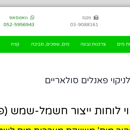
פקס
וואטסאפ
052-5956943
03-9088161
ת מים
צרכנות נבונה
מים, שפכים, סביבה.
קניה
יקוי פאנלים סולאריים
י לוחות ייצור חשמל-שמש (פ