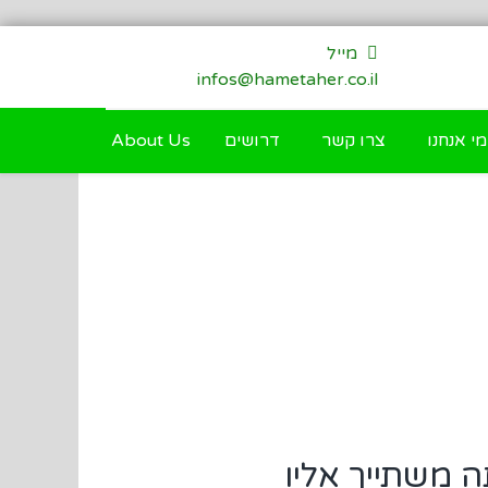
מייל
infos@hametaher.co.il
מי אנחנו
צרו קשר
דרושים
About Us
 משתייך אליו