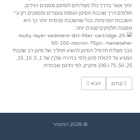
יותר אשר בדרך כלל מצליחים לסתום מסננים רגילים,
חולפים דרך שכבות הסינון הגסות ונעצרים ומסוננים רק ע"י
השכבות הפנימיות. ככל שהשכבה פנימית יותר כך היא
מסננת חלקיקים קטנים יותר.
בכך מצליח תרמיל הסינון להשיג תהליך של סינון רב שכבתי
המגיע עד ליכולת סינון (לפי בחירה שלך) של 1, 5, 10, 15,
25, 50, 75 ו-100 מיקרון, לפי הדגם שבחרת.
Previous article: מסנן ראשי תעשייתי, פלסטי, למי שתייה
Next article: תרמיל סינון "20 למסנן עומק מדורג 5 - 25 מיקרון למי שתייה
קודם
הבא
© 2026 המטהר