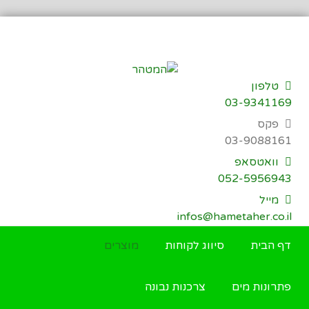
דילוג
לתוכן
טלפון
03-9341169
פקס
03-9088161
וואטסאפ
052-5956943
מייל
infos@hametaher.co.il
דף הבית
סיווג לקוחות
מוצרים
פתרונות מים
צרכנות נבונה